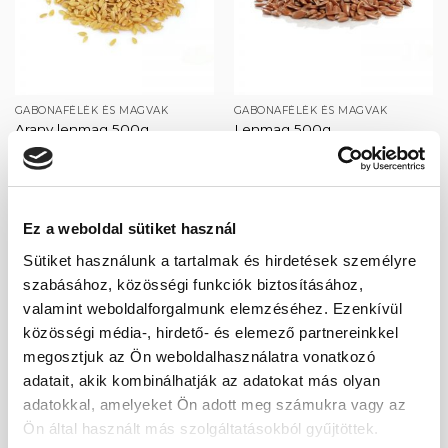
GABONAFÉLÉK ÉS MAGVAK
GABONAFÉLÉK ÉS MAGVAK
Arany lenmag 500g
Lenmag 500g
890
Ft
568
Ft
Ez a weboldal sütiket használ
Sütiket használunk a tartalmak és hirdetések személyre
Kedvencekhez
Kedvencekhez
szabásához, közösségi funkciók biztosításához,
valamint weboldalforgalmunk elemzéséhez. Ezenkívül
közösségi média-, hirdető- és elemező partnereinkkel
megosztjuk az Ön weboldalhasználatra vonatkozó
adatait, akik kombinálhatják az adatokat más olyan
adatokkal, amelyeket Ön adott meg számukra vagy az
NÖVÉNYI OLAJOK
GABONAFÉLÉK ÉS MAGVAK
Lenmagolaj, hidegen sajtolt
Őrölt, zsírtalanított lenmag
Ön által használt más szolgáltatásokból gyűjtöttek.
500ml
500g