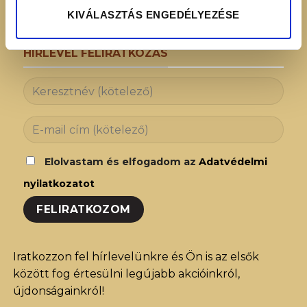
KIVÁLASZTÁS ENGEDÉLYEZÉSE
HÍRLEVÉL FELIRATKOZÁS
Elolvastam és elfogadom az
Adatvédelmi
nyilatkozatot
Iratkozzon fel hírlevelünkre és Ön is az elsők
között fog értesülni legújabb akcióinkról,
újdonságainkról!