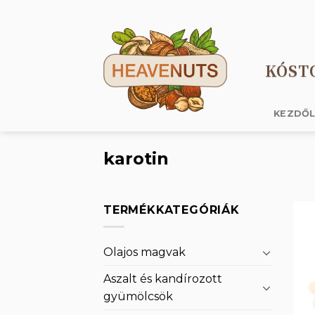
Skip
to
content
KÓST
KEZDŐ
karotin
TERMÉKKATEGÓRIÁK
Olajos magvak
Aszalt és kandírozott
gyümölcsök