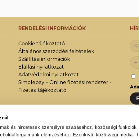
RENDELÉSI INFORMÁCIÓK
HÍ
Cookie tájékoztató
Általános szerződési feltételek
Szállítási információk
Elállási nyilatkozat
Adatvédelmi nyilatkozat
Simplepay – Online fizetési rendszer -
Ada
Fizetési tájékoztató
znál
Iratk
közöt
almak és hirdetések személyre szabásához, közösségi funkciók
weboldalforgalmunk elemzéséhez. Ezenkívül közösségi média-, h
újdon