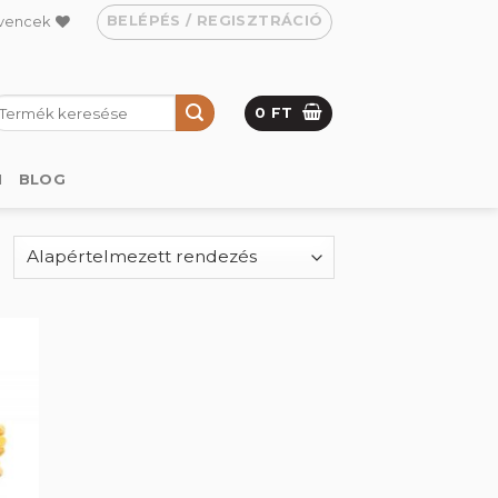
BELÉPÉS / REGISZTRÁCIÓ
vencek
eresés
0
FT
övetkezőre:
M
BLOG
hez