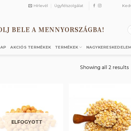
Hírlevél
Ügyfélszolgálat
Ked
OLJ BELE A MENNYORSZÁGBA!
K
a
k
LAP
AKCIÓS TERMÉKEK
TERMÉKEK
NAGYKERESKEDELE
Showing all 2 results
Kedvencekhez
Kedvencek
ELFOGYOTT