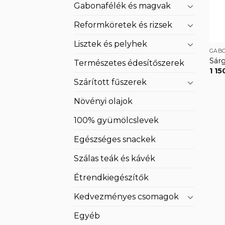
Gabonafélék és magvak
Reformköretek és rizsek
Lisztek és pelyhek
GAB
Sár
Természetes édesítőszerek
1 15
Szárított fűszerek
Növényi olajok
100% gyümölcslevek
Egészséges snackek
Szálas teák és kávék
Étrendkiegészítők
Kedvezményes csomagok
Egyéb