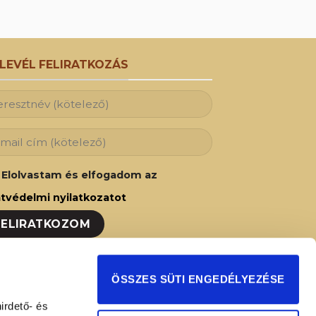
RLEVÉL FELIRATKOZÁS
Elolvastam és elfogadom az
tvédelmi nyilatkozatot
ozzon fel hírlevelünkre és Ön is az elsők
ÖSSZES SÜTI ENGEDÉLYEZÉSE
t fog értesülni legújabb akcióinkról,
irdető- és
ságainkról!