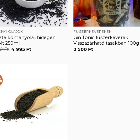
NYI OLAJOK
FŰSZERKEVERÉKEK
ete köményolaj, hidegen
Gin Tonic fűszerkeverék
olt 250ml
Visszazárható tasakban 100g
Original
Current
50
Ft
4 995
Ft
2 500
Ft
price
price
was:
is:
7
4
450 Ft.
995 Ft.
%
Kedvencekhez