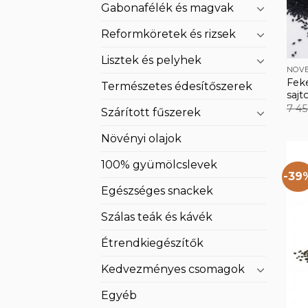
Gabonafélék és magvak
Reformköretek és rizsek
Lisztek és pelyhek
NÖVÉ
Fek
Természetes édesítőszerek
sajt
7 4
Szárított fűszerek
Növényi olajok
100% gyümölcslevek
-39
Egészséges snackek
Szálas teák és kávék
Étrendkiegészítők
Kedvezményes csomagok
Egyéb