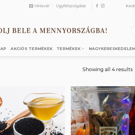
Hírlevél
Ügyfélszolgálat
Ked
OLJ BELE A MENNYORSZÁGBA!
K
a
k
LAP
AKCIÓS TERMÉKEK
TERMÉKEK
NAGYKERESKEDELE
Showing all 4 results
%
Kedvencekhez
Kedvencek