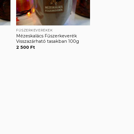
FŰSZERKEVERÉKEK
Mézeskalács Fűszerkeverék
Visszazárható tasakban 100g
2 500
Ft