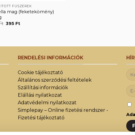
ÍTOTT FŰSZEREK
ella mag (feketekömény)
g
Original
Current
Ft
395
Ft
price
price
was:
is:
651 Ft.
395 Ft.
RENDELÉSI INFORMÁCIÓK
HÍ
Cookie tájékoztató
Általános szerződési feltételek
Szállítási információk
Elállási nyilatkozat
Adatvédelmi nyilatkozat
Simplepay – Online fizetési rendszer -
Ada
Fizetési tájékoztató