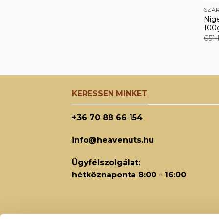
SZÁR
Nig
100
651
KERESSEN MINKET
+36 70 88 66 154
info@heavenuts.hu
Ügyfélszolgálat:
hétköznaponta 8:00 - 16:00