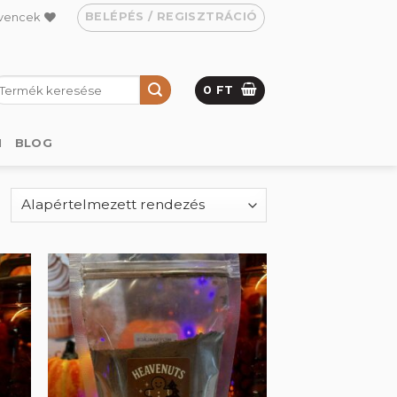
BELÉPÉS / REGISZTRÁCIÓ
vencek
eresés
0
FT
övetkezőre:
M
BLOG
hez
Kedvencekhez