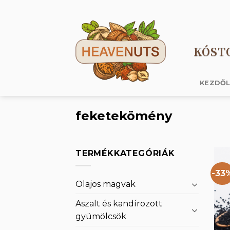
Skip
to
content
KÓST
KEZDŐ
feketekömény
TERMÉKKATEGÓRIÁK
-33
Olajos magvak
Aszalt és kandírozott
gyümölcsök