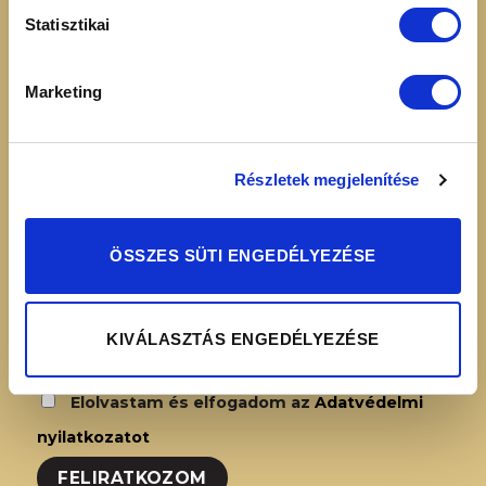
16:00
Adatvédelmi
Statisztikai
nyilatkozat
Simplepay – Online
Marketing
fizetési rendszer -
Fizetési tájékoztató
Részletek megjelenítése
HÍRLEVÉL FELIRATKOZÁS
ÖSSZES SÜTI ENGEDÉLYEZÉSE
KIVÁLASZTÁS ENGEDÉLYEZÉSE
Elolvastam és elfogadom az
Adatvédelmi
nyilatkozatot