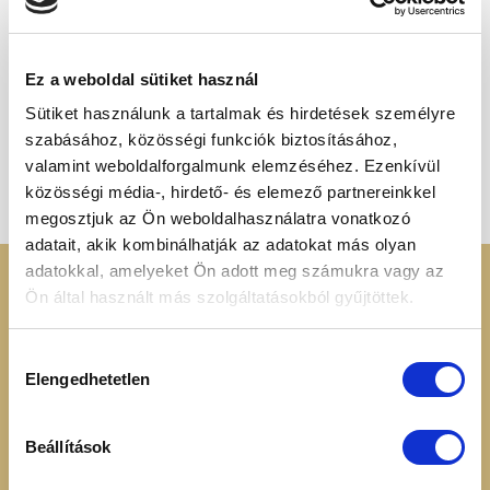
ELFOGYOTT
Ez a weboldal sütiket használ
Sütiket használunk a tartalmak és hirdetések személyre
GABONAFÉLÉK ÉS MAGVAK
GABONAFÉLÉK ÉS MAGVAK
szabásához, közösségi funkciók biztosításához,
Sárgaborsó, egész 1000g
Sárgaborsó, felezett 500g
1 150
Ft
420
Ft
valamint weboldalforgalmunk elemzéséhez. Ezenkívül
közösségi média-, hirdető- és elemező partnereinkkel
megosztjuk az Ön weboldalhasználatra vonatkozó
adatait, akik kombinálhatják az adatokat más olyan
adatokkal, amelyeket Ön adott meg számukra vagy az
KERESSEN MINKET
RENDELÉSI
Ön által használt más szolgáltatásokból gyűjtöttek.
INFORMÁCIÓK
+36 70 88 66 154
Hozzájárulás
Cookie tájékoztató
Elengedhetetlen
kiválasztása
info@heavenuts.hu
Általános szerződési
feltételek
Ügyfélszolgálat:
Szállítási információk
Beállítások
hétköznaponta 8:00 -
Elállási nyilatkozat