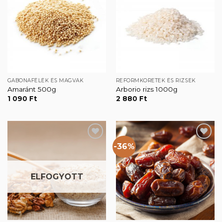
Kedvencekhez
Kedvencekhez
GABONAFÉLÉK ÉS MAGVAK
REFORMKÖRETEK ÉS RIZSEK
Amaránt 500g
Arborio rizs 1000g
1 090
Ft
2 880
Ft
-36%
Kedvencekhez
Kedvencekhez
ELFOGYOTT