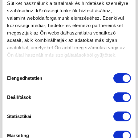
Sütiket használunk a tartalmak és hirdetések személyre
Kedvencekhez
Kedvencekhez
szabásához, közösségi funkciók biztosításához,
valamint weboldalforgalmunk elemzéséhez. Ezenkívül
közösségi média-, hirdető- és elemező partnereinkkel
megosztjuk az Ön weboldalhasználatra vonatkozó
adatait, akik kombinálhatják az adatokat más olyan
adatokkal, amelyeket Ön adott meg számukra vagy az
ASZALT ÉS KANDÍROZOTT GYÜMÖLCSÖK
SZÁRÍTOTT FŰSZEREK
Friss Datolya (nem aszalt)
Görögszéna mag 250g
Ön által használt más szolgáltatásokból gyűjtöttek.
maggal 500g
Original
Current
745
Ft
549
Ft
price
price
2 990
Ft
was:
is:
Hozzájárulás
745 Ft.
549 Ft.
Elengedhetetlen
kiválasztása
-29%
-22%
Beállítások
Kedvencekhez
Kedvencekhez
Statisztikai
Marketing