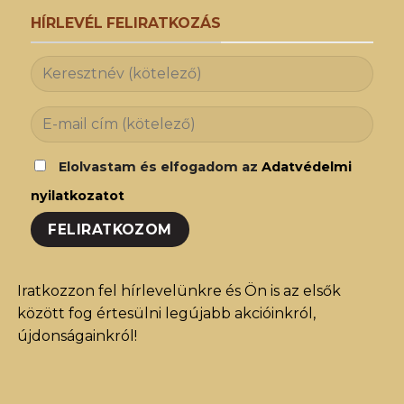
HÍRLEVÉL FELIRATKOZÁS
Elolvastam és elfogadom az
Adatvédelmi
nyilatkozatot
Iratkozzon fel hírlevelünkre és Ön is az elsők
között fog értesülni legújabb akcióinkról,
újdonságainkról!