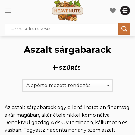
Skip
to
content
Keresés
a
következőre:
Aszalt sárgabarack
SZŰRÉS
Az aszalt sárgabarack egy ellenállhatatlan finomság,
akár magában, akár ételeinkkel kombinálva.
Rendkívül gazdag A és C vitaminban, káliumban és
vasban. Fogyassz naponta néhány szem aszalt