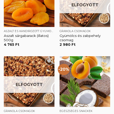
ELFOGYOTT
ASZALT ÉS KANDÍROZOTT GYÜMÖLCSÖK
GRANOLA CSOMAGOK
Aszalt sárgabarack (illatos)
Gyümölcs és zabpehely
500g
csomag
4 765
Ft
2 980
Ft
-20%
Kedvencekhez
Kedvencekhez
ELFOGYOTT
GRANOLA CSOMAGOK
EGÉSZSÉGES SNACKEK