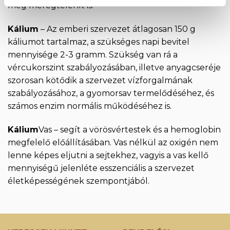
még méregtelenít is.
Kálium
– Az emberi szervezet átlagosan 150 g
káliumot tartalmaz, a szükséges napi bevitel
mennyisége 2-3 gramm. Szükség van rá a
vércukorszint szabályozásában, illetve anyagcseréje
szorosan kötődik a szervezet vízforgalmának
szabályozásához, a gyomorsav termelődéséhez, és
számos enzim normális működéséhez is.
Kálium
Vas – segít a vörösvértestek és a hemoglobin
megfelelő előállításában. Vas nélkül az oxigén nem
lenne képes eljutni a sejtekhez, vagyis a vas kellő
mennyiségű jelenléte esszenciális a szervezet
életképességének szempontjából.