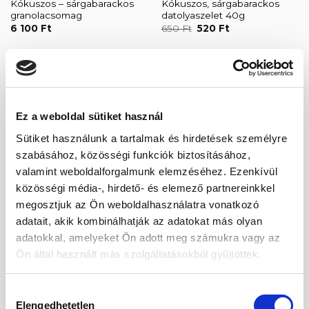
Kókuszos – sárgabarackos
Kókuszos, sárgabarackos
granolacsomag
datolyaszelet 40g
Original
Current
6 100
Ft
650
Ft
520
Ft
price
price
was:
is:
650 Ft.
520 Ft.
Ez a weboldal sütiket használ
Kedvencekhez
ELFOGYOTT
Sütiket használunk a tartalmak és hirdetések személyre
szabásához, közösségi funkciók biztosításához,
valamint weboldalforgalmunk elemzéséhez. Ezenkívül
közösségi média-, hirdető- és elemező partnereinkkel
megosztjuk az Ön weboldalhasználatra vonatkozó
ASZALT ÉS KANDÍROZOTT GYÜMÖLCSÖK
Sötét sárgabarack (napon
adatait, akik kombinálhatják az adatokat más olyan
szárítva) 500g
adatokkal, amelyeket Ön adott meg számukra vagy az
3 950
Ft
Ön által használt más szolgáltatásokból gyűjtöttek.
Hozzájárulás
Az aszalt sárgabarack eredete
Elengedhetetlen
kiválasztása