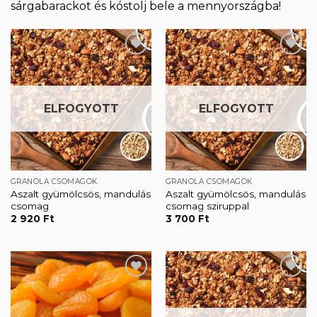
sárgabarackot és kóstolj bele a mennyországba!
Kedvencekhez
Kedvencekhez
ELFOGYOTT
ELFOGYOTT
GRANOLA CSOMAGOK
GRANOLA CSOMAGOK
Aszalt gyümölcsös, mandulás
Aszalt gyümölcsös, mandulás
csomag
csomag sziruppal
2 920
Ft
3 700
Ft
Kedvencekhez
Kedvencekhez