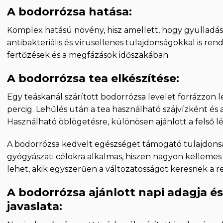
A bodorrózsa hatása:
Komplex hatású növény, hisz amellett, hogy gyulladás
antibakteriális és vírusellenes tulajdonságokkal is re
fertőzések és a megfázások időszakában.
A bodorrózsa tea elkészítése:
Egy teáskanál szárított bodorrózsa levelet forrázzon le 
percig. Lehűlés után a tea használható szájvízként és 
Használható öblögetésre, különösen ajánlott a felső l
A bodorrózsa kedvelt egészséget támogató tulajdonsá
gyógyászati ​​célokra alkalmas, hiszen nagyon kellemes
lehet, akik egyszerűen a változatosságot keresnek a r
A bodorrózsa ajánlott napi adagja és
javaslata: