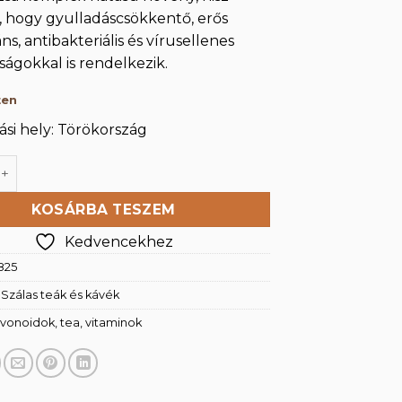
, hogy gyulladáscsökkentő, erős
ns, antibakteriális és vírusellenes
ságokkal is rendelkezik.
ten
si hely: Törökország
sa cistus incanus 250g mennyiség
KOSÁRBA TESZEM
Kedvencekhez
825
:
Szálas teák és kávék
avonoidok
,
tea
,
vitaminok