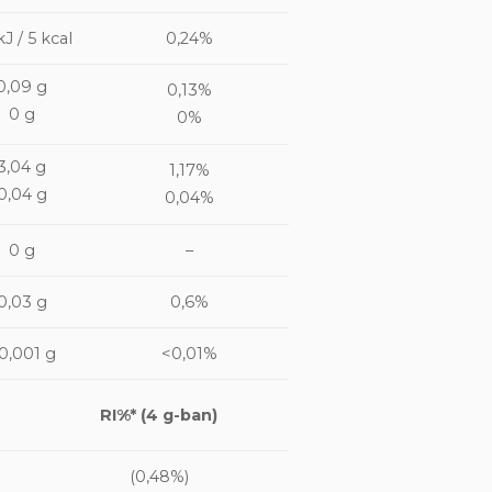
kJ / 5 kcal
0,24%
0,09 g
0,13%
0 g
0%
3,04 g
1,17%
0,04 g
0,04%
0 g
–
0,03 g
0,6%
0,001 g
<0,01%
RI%* (4 g-ban)
(0,48%)