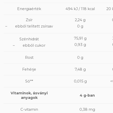
494 kJ / 118 kcal
20 
Energiaérték
Zsír
2,24 g
– ebből telített zsírsav
0 g
75,91 g
Szénhidrát
0,93 g
– ebből cukor
0 g
Rost
7,48 g
Fehérje
Só**
0,015 g
<
Vitaminok, ásványi
4 g-ban
anyagok
0,38 mg
C-vitamin