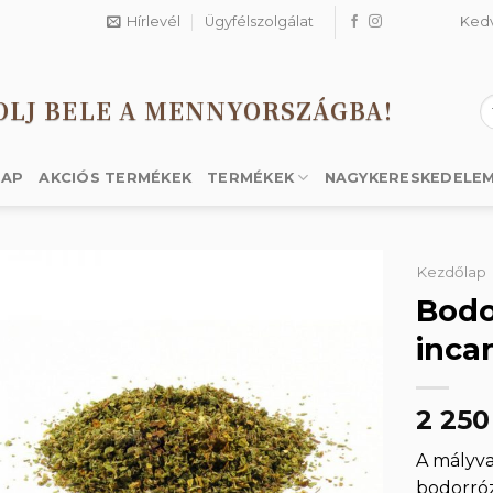
Hírlevél
Ügyfélszolgálat
Ked
OLJ BELE A MENNYORSZÁGBA!
K
a
k
LAP
AKCIÓS TERMÉKEK
TERMÉKEK
NAGYKERESKEDELE
Kezdőlap
Bodo
inca
Kedvencekhez
2 25
A mályva
bodorróz