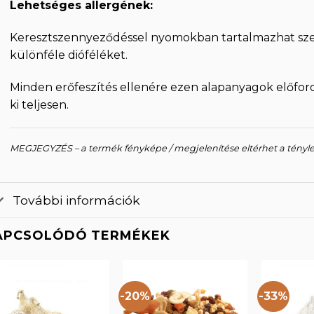
Lehetséges allergének:
Keresztszennyeződéssel nyomokban tartalmazhat sze
különféle dióféléket.
Minden erőfeszítés ellenére ezen alapanyagok előfo
ki teljesen.
MEGJEGYZÉS – a termék fényképe / megjelenítése eltérhet a tényl
További információk
APCSOLÓDÓ TERMÉKEK
-20%
-33%