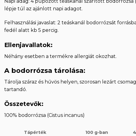
Napi adag: 4 púpozott teáskanál szárított bodorrózsa 
lépje túl az ajánlott napi adagot.
Felhasználási javaslat: 2 teáskanál bodorrózsát forrásb
fedél alatt kb 5 percig.
Ellenjavallatok:
Néhány esetben a termékre allergiát okozhat.
A bodorrózsa tárolása:
Tárolja száraz és hűvös helyen, szorosan lezárt csoma
tartandó.
Összetevők:
100% bodorrózsa (Cistus incanus)
100 g-ban
4
Tápérték