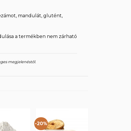
zámot, mandulát, glutént,
rdulása a termékben nem zárható
eges megjelenéstől.
-20%