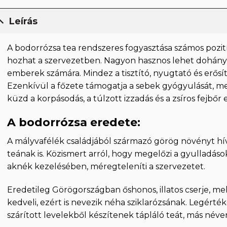
Leírás
A bodorrózsa tea rendszeres fogyasztása számos pozití
hozhat a szervezetben. Nagyon hasznos lehet dohán
emberek számára. Mindez a tisztító, nyugtató és erős
Ezenkívül a főzete támogatja a sebek gyógyulását, m
küzd a korpásodás, a túlzott izzadás és a zsíros fejbőr e
A bodorrózsa eredete:
A mályvafélék családjából származó görög növényt hív
teának is. Közismert arról, hogy megelőzi a gyulladások
aknék kezelésében, méregteleníti a szervezetet.
Eredetileg Görögországban őshonos, illatos cserje, me
kedveli, ezért is nevezik néha sziklarózsának. Legértéke
szárított levelekből készítenek tápláló teát, más néven