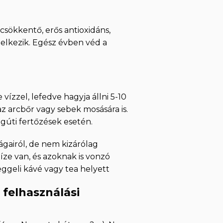
csökkentő, erős antioxidáns,
ndelkezik. Egész évben véd a
vízzel, lefedve hagyja állni 5-10
az arcbőr vagy sebek mosására is.
égúti fertőzések esetén.
gairól, de nem kizárólag
 íze van, és azoknak is vonzó
eggeli kávé vagy tea helyett
 felhasználási