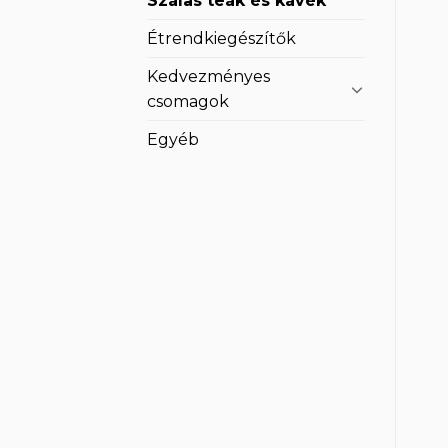
Szálas teák és kávék
Étrendkiegészítők
Kedvezményes
csomagok
Egyéb