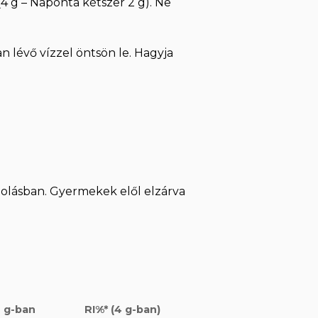
(4 g – Naponta kétszer 2 g). Ne
an lévő vízzel öntsön le. Hagyja
golásban. Gyermekek elől elzárva
 g-ban
RI%* (4 g-ban)