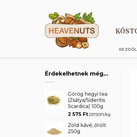
Skip
to
content
KÓST
KEZDŐ
Érdekelhetnek még…
Görög hegyi tea
(Zsálya/Sideritis
Scardica) 100g
2 575
Ft
25750Ft/kg
Zöld kávé, őrölt
250g