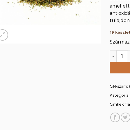
amellett
antioxidá
tulajdon
19 készle
Származá
Bodorróz
Cikkszám:
Kategória
Címkék:
fl