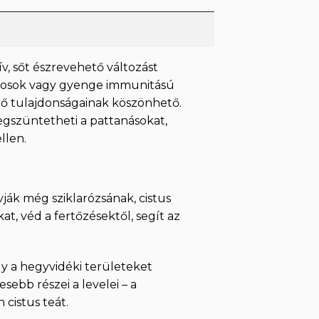
v, sőt észrevehető változást
yosok vagy gyenge immunitású
ítő tulajdonságainak köszönhető.
egszüntetheti a pattanásokat,
llen.
ják még sziklarózsának, cistus
at, véd a fertőzésektől, segít az
ly a hegyvidéki területeket
sebb részei a levelei – a
 cistus teát.