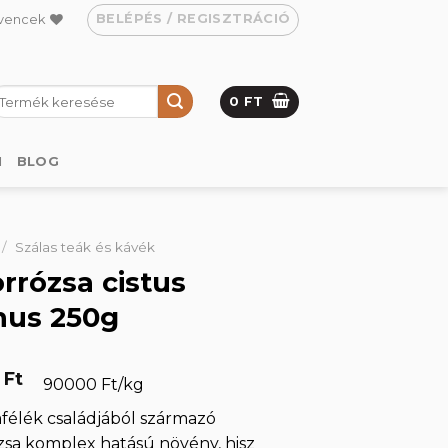
BELÉPÉS / REGISZTRÁCIÓ
vencek
eresés
0
FT
övetkezőre:
M
BLOG
/
Szálas teák és kávék
rrózsa cistus
nus 250g
0
Ft
90000 Ft/kg
félék családjából származó
sa komplex hatású növény, hisz