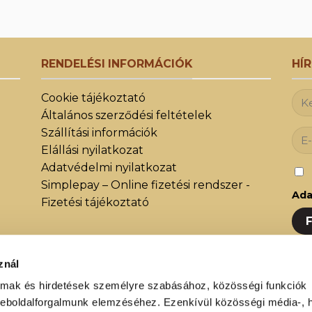
RENDELÉSI INFORMÁCIÓK
HÍ
Cookie tájékoztató
Általános szerződési feltételek
Szállítási információk
Elállási nyilatkozat
Adatvédelmi nyilatkozat
Simplepay – Online fizetési rendszer -
Ada
Fizetési tájékoztató
znál
Iratk
közöt
almak és hirdetések személyre szabásához, közösségi funkciók
weboldalforgalmunk elemzéséhez. Ezenkívül közösségi média-, h
újdon