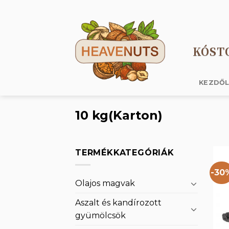
Skip
to
content
KÓST
KEZDŐ
10 kg(Karton)
TERMÉKKATEGÓRIÁK
-30
Olajos magvak
Aszalt és kandírozott
gyümölcsök