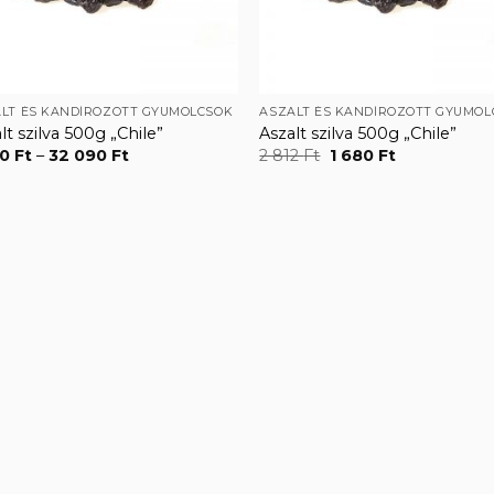
LT ÉS KANDÍROZOTT GYÜMÖLCSÖK
ASZALT ÉS KANDÍROZOTT GYÜMÖL
lt szilva 500g „Chile”
Aszalt szilva 500g „Chile”
Ártartomány:
Original
Current
70
Ft
–
32 090
Ft
2 812
Ft
1 680
Ft
1
price
price
770 Ft
was:
is:
-
2
1
32
812 Ft.
680 Ft.
090 Ft