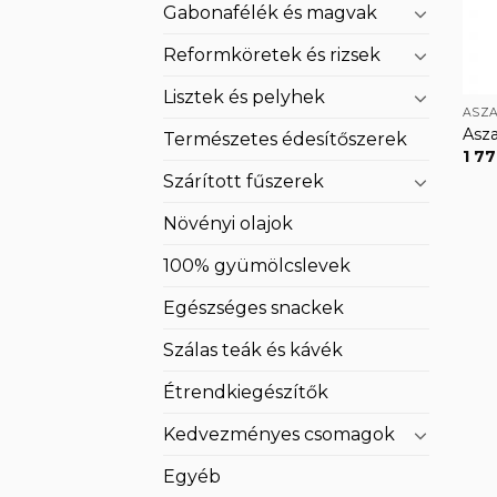
Gabonafélék és magvak
Reformköretek és rizsek
Lisztek és pelyhek
ASZA
Asza
Természetes édesítőszerek
1 7
Szárított fűszerek
Növényi olajok
100% gyümölcslevek
Egészséges snackek
Szálas teák és kávék
Étrendkiegészítők
Kedvezményes csomagok
Egyéb