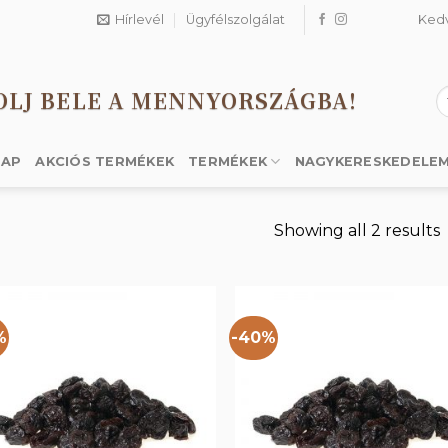
Hírlevél
Ügyfélszolgálat
Ked
OLJ BELE A MENNYORSZÁGBA!
K
a
k
LAP
AKCIÓS TERMÉKEK
TERMÉKEK
NAGYKERESKEDELE
Showing all 2 results
%
-40%
Kedvencekhez
Kedvencek