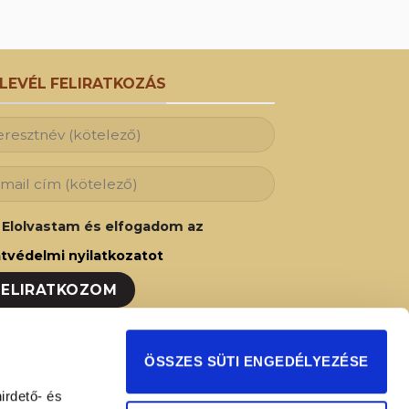
RLEVÉL FELIRATKOZÁS
Elolvastam és elfogadom az
tvédelmi nyilatkozatot
ozzon fel hírlevelünkre és Ön is az elsők
ÖSSZES SÜTI ENGEDÉLYEZÉSE
t fog értesülni legújabb akcióinkról,
irdető- és
ságainkról!