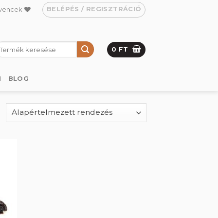
BELÉPÉS / REGISZTRÁCIÓ
vencek
eresés
0
FT
övetkezőre:
M
BLOG
hez