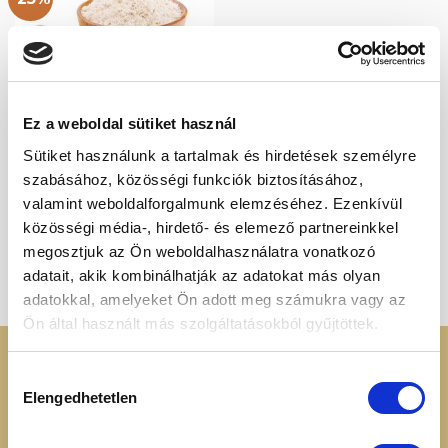
Kedvencekhez
Ez a weboldal sütiket használ
Sütiket használunk a tartalmak és hirdetések személyre
LISZTEK
szabásához, közösségi funkciók biztosításához,
Zabpehely liszt 1000g
Original
Current
1 330
Ft
997
Ft
valamint weboldalforgalmunk elemzéséhez. Ezenkívül
price
price
was:
is:
közösségi média-, hirdető- és elemező partnereinkkel
1
997 Ft.
330 Ft.
megosztjuk az Ön weboldalhasználatra vonatkozó
1
2
3
adatait, akik kombinálhatják az adatokat más olyan
adatokkal, amelyeket Ön adott meg számukra vagy az
Ön által használt más szolgáltatásokból gyűjtöttek.
KERESSEN MINKET
RENDELÉSI
Hozzájárulás
INFORMÁCIÓK
Elengedhetetlen
kiválasztása
+36 70 88 66 154
Cookie tájékoztató