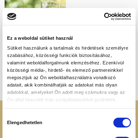
Kedvencekhez
Ez a weboldal sütiket használ
Sütiket használunk a tartalmak és hirdetések személyre
100% GYÜMÖLCSLEVEK
szabásához, közösségi funkciók biztosításához,
Málnalé, 200ml
2 410
Ft
valamint weboldalforgalmunk elemzéséhez. Ezenkívül
közösségi média-, hirdető- és elemező partnereinkkel
megosztjuk az Ön weboldalhasználatra vonatkozó
1
2
adatait, akik kombinálhatják az adatokat más olyan
adatokkal, amelyeket Ön adott meg számukra vagy az
Ön által használt más szolgáltatásokból gyűjtöttek.
KERESSEN MINKET
RENDELÉSI
Hozzájárulás
INFORMÁCIÓK
Elengedhetetlen
kiválasztása
+36 70 88 66 154
Cookie tájékoztató