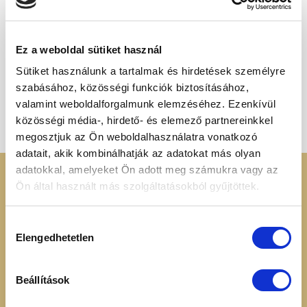
ELFOGYOTT
Ez a weboldal sütiket használ
Sütiket használunk a tartalmak és hirdetések személyre
SZÁLAS TEÁK ÉS KÁVÉK
szabásához, közösségi funkciók biztosításához,
Zöld kávé, őrölt 250g
1 395
Ft
valamint weboldalforgalmunk elemzéséhez. Ezenkívül
közösségi média-, hirdető- és elemező partnereinkkel
megosztjuk az Ön weboldalhasználatra vonatkozó
adatait, akik kombinálhatják az adatokat más olyan
adatokkal, amelyeket Ön adott meg számukra vagy az
KERESSEN MINKET
RENDELÉSI
Ön által használt más szolgáltatásokból gyűjtöttek.
INFORMÁCIÓK
+36 70 88 66 154
Hozzájárulás
Cookie tájékoztató
Elengedhetetlen
kiválasztása
info@heavenuts.hu
Általános szerződési
feltételek
Ügyfélszolgálat:
Szállítási információk
Beállítások
hétköznaponta 8:00 -
Elállási nyilatkozat