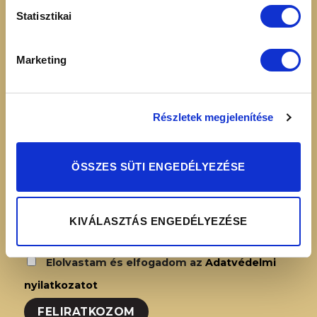
16:00
Adatvédelmi
Statisztikai
nyilatkozat
Simplepay – Online
Marketing
fizetési rendszer -
Fizetési tájékoztató
Részletek megjelenítése
HÍRLEVÉL FELIRATKOZÁS
ÖSSZES SÜTI ENGEDÉLYEZÉSE
KIVÁLASZTÁS ENGEDÉLYEZÉSE
Elolvastam és elfogadom az
Adatvédelmi
nyilatkozatot