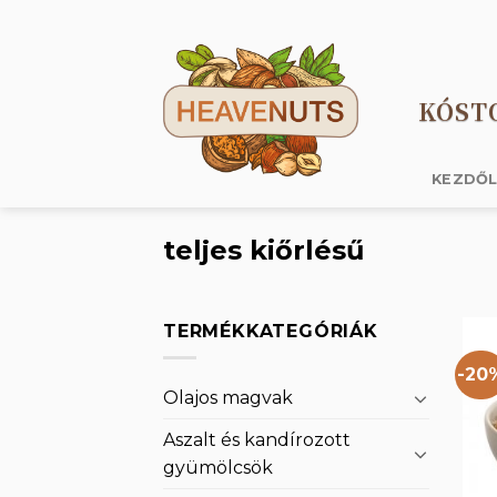
Skip
to
content
KÓST
KEZDŐ
teljes kiőrlésű
TERMÉKKATEGÓRIÁK
-20
Olajos magvak
Aszalt és kandírozott
gyümölcsök