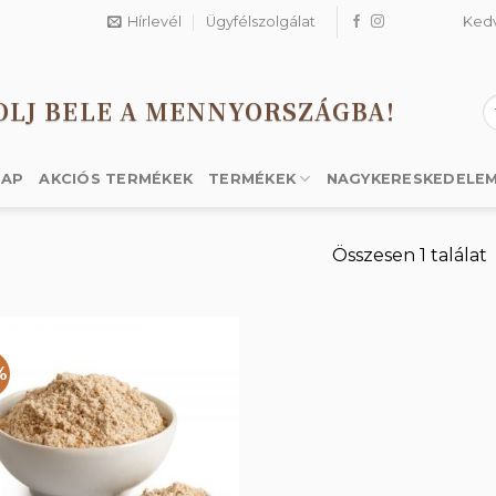
Hírlevél
Ügyfélszolgálat
Ked
OLJ BELE A MENNYORSZÁGBA!
K
a
k
LAP
AKCIÓS TERMÉKEK
TERMÉKEK
NAGYKERESKEDELE
Összesen 1 találat
%
Kedvencekhez