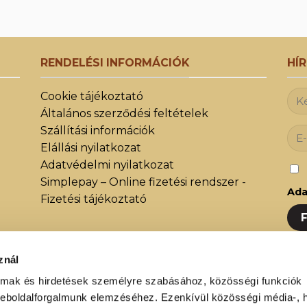
RENDELÉSI INFORMÁCIÓK
HÍ
Cookie tájékoztató
Általános szerződési feltételek
Szállítási információk
Elállási nyilatkozat
Adatvédelmi nyilatkozat
Simplepay – Online fizetési rendszer -
Ada
Fizetési tájékoztató
znál
Iratk
közöt
almak és hirdetések személyre szabásához, közösségi funkciók
weboldalforgalmunk elemzéséhez. Ezenkívül közösségi média-, h
újdon