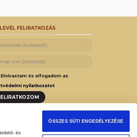
RLEVÉL FELIRATKOZÁS
Elolvastam és elfogadom az
tvédelmi nyilatkozatot
ozzon fel hírlevelünkre és Ön is az elsők
ÖSSZES SÜTI ENGEDÉLYEZÉSE
t fog értesülni legújabb akcióinkról,
irdető- és
ságainkról!