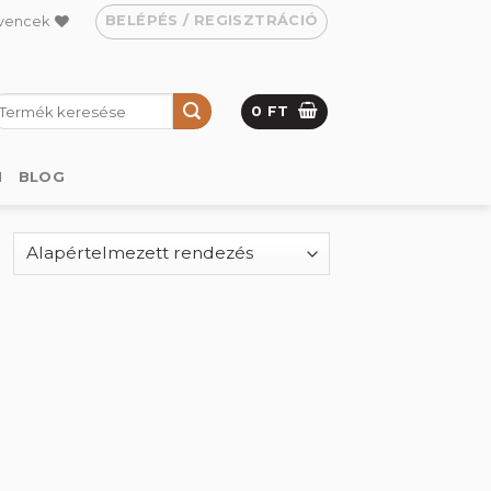
BELÉPÉS / REGISZTRÁCIÓ
vencek
eresés
0
FT
övetkezőre:
M
BLOG