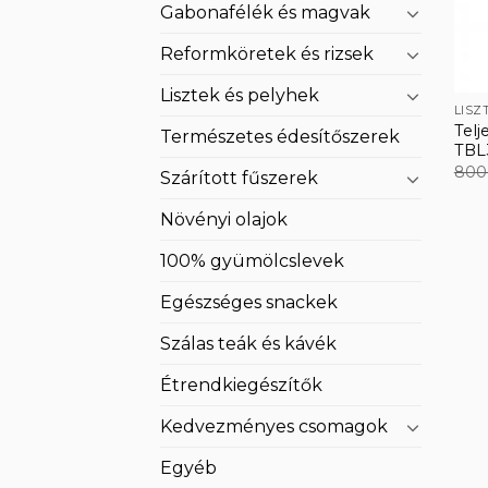
Gabonafélék és magvak
Reformköretek és rizsek
Lisztek és pelyhek
LISZ
Telj
Természetes édesítőszerek
TBL
80
Szárított fűszerek
Növényi olajok
100% gyümölcslevek
Egészséges snackek
Szálas teák és kávék
Étrendkiegészítők
Kedvezményes csomagok
Egyéb