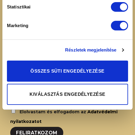
16:00
Adatvédelmi
Statisztikai
nyilatkozat
Simplepay – Online
Marketing
fizetési rendszer -
Fizetési tájékoztató
Részletek megjelenítése
HÍRLEVÉL FELIRATKOZÁS
ÖSSZES SÜTI ENGEDÉLYEZÉSE
KIVÁLASZTÁS ENGEDÉLYEZÉSE
Elolvastam és elfogadom az
Adatvédelmi
nyilatkozatot