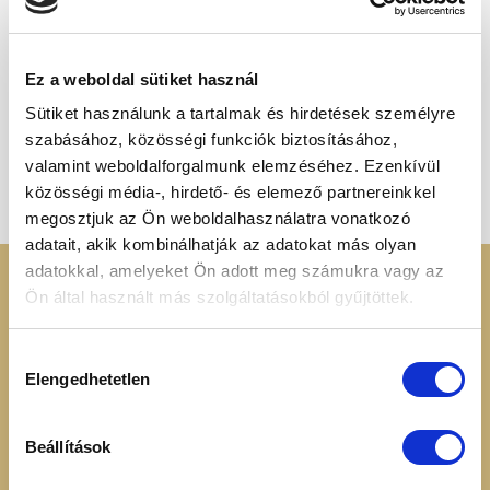
Ez a weboldal sütiket használ
Sütiket használunk a tartalmak és hirdetések személyre
REFORMKÖRETEK
REFORMKÖRETEK
szabásához, közösségi funkciók biztosításához,
Natúr hajdina 1000g
Pörkölt hajdina 1000g
1 660
Ft
1 990
Ft
valamint weboldalforgalmunk elemzéséhez. Ezenkívül
közösségi média-, hirdető- és elemező partnereinkkel
megosztjuk az Ön weboldalhasználatra vonatkozó
adatait, akik kombinálhatják az adatokat más olyan
adatokkal, amelyeket Ön adott meg számukra vagy az
KERESSEN MINKET
RENDELÉSI
Ön által használt más szolgáltatásokból gyűjtöttek.
INFORMÁCIÓK
+36 70 88 66 154
Hozzájárulás
Cookie tájékoztató
Elengedhetetlen
kiválasztása
info@heavenuts.hu
Általános szerződési
feltételek
Ügyfélszolgálat:
Szállítási információk
Beállítások
hétköznaponta 8:00 -
Elállási nyilatkozat