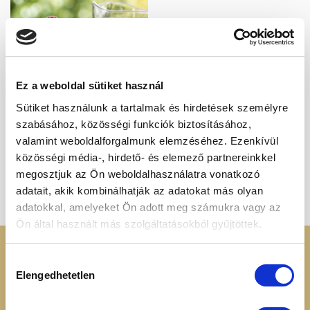
Kedvencekhez
Ez a weboldal sütiket használ
Sütiket használunk a tartalmak és hirdetések személyre
100% GYÜMÖLCSLEVEK
szabásához, közösségi funkciók biztosításához,
Málnalé, 200ml
2 410
Ft
valamint weboldalforgalmunk elemzéséhez. Ezenkívül
közösségi média-, hirdető- és elemező partnereinkkel
megosztjuk az Ön weboldalhasználatra vonatkozó
1
2
adatait, akik kombinálhatják az adatokat más olyan
adatokkal, amelyeket Ön adott meg számukra vagy az
Ön által használt más szolgáltatásokból gyűjtöttek.
KERESSEN MINKET
RENDELÉSI
Hozzájárulás
INFORMÁCIÓK
Elengedhetetlen
kiválasztása
+36 70 88 66 154
Cookie tájékoztató