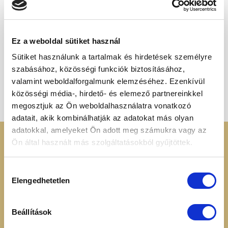
Ez a weboldal sütiket használ
Sütiket használunk a tartalmak és hirdetések személyre
OLAJOS MAGVAK
Hántolt pisztácia 100 g
szabásához, közösségi funkciók biztosításához,
(natúr)
valamint weboldalforgalmunk elemzéséhez. Ezenkívül
2 090
Ft
közösségi média-, hirdető- és elemező partnereinkkel
megosztjuk az Ön weboldalhasználatra vonatkozó
adatait, akik kombinálhatják az adatokat más olyan
adatokkal, amelyeket Ön adott meg számukra vagy az
KERESSEN MINKET
RENDELÉSI
Ön által használt más szolgáltatásokból gyűjtöttek.
INFORMÁCIÓK
+36 70 88 66 154
Hozzájárulás
Cookie tájékoztató
Elengedhetetlen
kiválasztása
info@heavenuts.hu
Általános szerződési
feltételek
Ügyfélszolgálat:
Beállítások
Szállítási információk
hétköznaponta 8:00 -