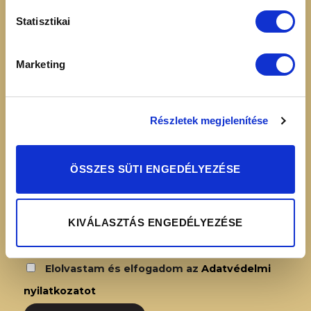
Elállási nyilatkozat
16:00
Adatvédelmi
Statisztikai
nyilatkozat
Simplepay – Online
Marketing
fizetési rendszer -
Fizetési tájékoztató
Részletek megjelenítése
HÍRLEVÉL FELIRATKOZÁS
ÖSSZES SÜTI ENGEDÉLYEZÉSE
KIVÁLASZTÁS ENGEDÉLYEZÉSE
Elolvastam és elfogadom az
Adatvédelmi
nyilatkozatot