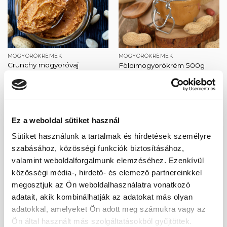
MOGYORÓKRÉMEK
MOGYORÓKRÉMEK
Crunchy mogyoróvaj
Földimogyorókrém 500g
(ropogós) 500g
Original
Current
2 170
Ft
1 679
Ft
price
price
Original
Current
2 970
Ft
1 787
Ft
was:
is:
price
price
2
1
was:
is:
170 Ft.
679 Ft.
2
1
970 Ft.
787 Ft.
Ez a weboldal sütiket használ
Sütiket használunk a tartalmak és hirdetések személyre
szabásához, közösségi funkciók biztosításához,
Kedvencekhez
valamint weboldalforgalmunk elemzéséhez. Ezenkívül
közösségi média-, hirdető- és elemező partnereinkkel
megosztjuk az Ön weboldalhasználatra vonatkozó
adatait, akik kombinálhatják az adatokat más olyan
adatokkal, amelyeket Ön adott meg számukra vagy az
MOGYORÓKRÉMEK
Ön által használt más szolgáltatásokból gyűjtöttek.
Vegán, kakaós,