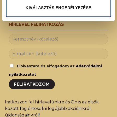
KIVÁLASZTÁS ENGEDÉLYEZÉSE
HÍRLEVÉL FELIRATKOZÁS
Elolvastam és elfogadom az
Adatvédelmi
nyilatkozatot
Iratkozzon fel hírlevelünkre és Ön is az elsők
között fog értesülni legújabb akcióinkról,
újdonságainkról!