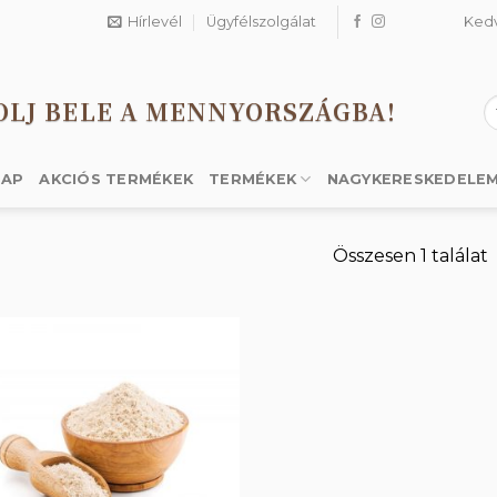
Hírlevél
Ügyfélszolgálat
Ked
OLJ BELE A MENNYORSZÁGBA!
K
a
k
LAP
AKCIÓS TERMÉKEK
TERMÉKEK
NAGYKERESKEDELE
Összesen 1 találat
Kedvencekhez