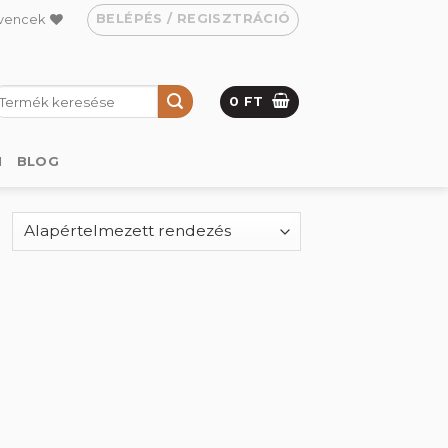
BELÉPÉS / REGISZTRÁCIÓ
vencek
eresés
0
FT
övetkezőre:
M
BLOG