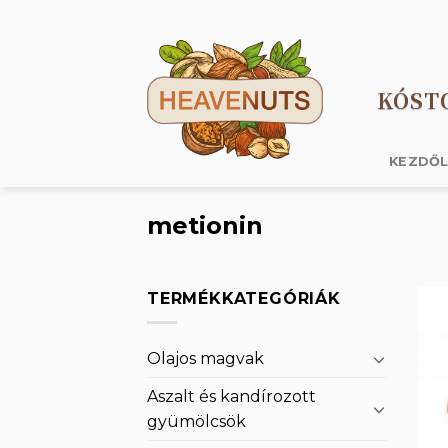
Skip
to
content
KÓST
KEZDŐ
metionin
TERMÉKKATEGÓRIÁK
Olajos magvak
Aszalt és kandírozott
gyümölcsök