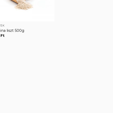
TEK
ina liszt 500g
0
Ft