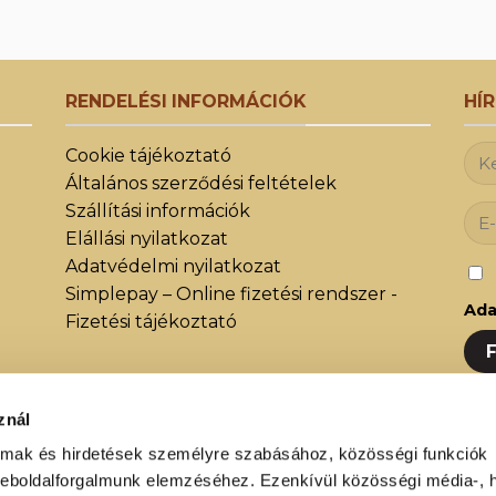
RENDELÉSI INFORMÁCIÓK
HÍ
Cookie tájékoztató
Általános szerződési feltételek
Szállítási információk
Elállási nyilatkozat
Adatvédelmi nyilatkozat
Simplepay – Online fizetési rendszer -
Ada
Fizetési tájékoztató
znál
Iratk
közöt
almak és hirdetések személyre szabásához, közösségi funkciók
weboldalforgalmunk elemzéséhez. Ezenkívül közösségi média-, h
újdon