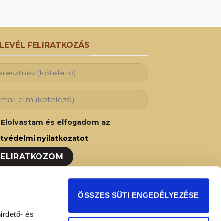
RLEVÉL FELIRATKOZÁS
Elolvastam és elfogadom az
tvédelmi nyilatkozatot
ozzon fel hírlevelünkre és Ön is az elsők
ÖSSZES SÜTI ENGEDÉLYEZÉSE
t fog értesülni legújabb akcióinkról,
irdető- és
ságainkról!