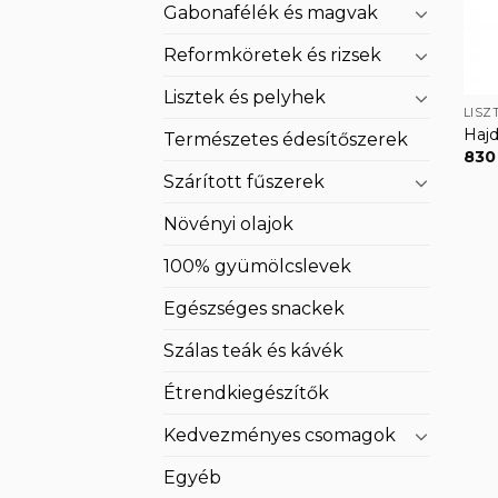
Gabonafélék és magvak
Reformköretek és rizsek
Lisztek és pelyhek
LISZ
Hajd
Természetes édesítőszerek
83
Szárított fűszerek
Növényi olajok
100% gyümölcslevek
Egészséges snackek
Szálas teák és kávék
Étrendkiegészítők
Kedvezményes csomagok
Egyéb