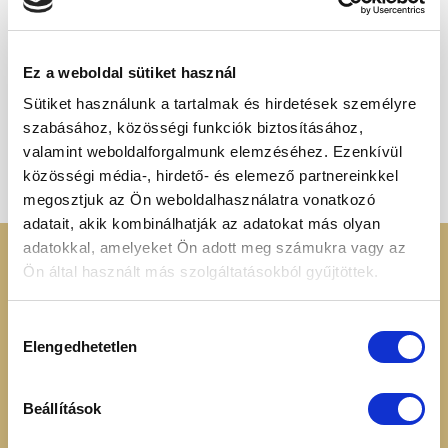
Ez a weboldal sütiket használ
Sütiket használunk a tartalmak és hirdetések személyre
SZÁRÍTOTT FŰSZEREK
szabásához, közösségi funkciók biztosításához,
Kurkuma por 100g
1 090
Ft
valamint weboldalforgalmunk elemzéséhez. Ezenkívül
közösségi média-, hirdető- és elemező partnereinkkel
megosztjuk az Ön weboldalhasználatra vonatkozó
adatait, akik kombinálhatják az adatokat más olyan
adatokkal, amelyeket Ön adott meg számukra vagy az
KERESSEN MINKET
RENDELÉSI
Ön által használt más szolgáltatásokból gyűjtöttek.
INFORMÁCIÓK
+36 70 88 66 154
Hozzájárulás
Cookie tájékoztató
Elengedhetetlen
kiválasztása
info@heavenuts.hu
Általános szerződési
feltételek
Ügyfélszolgálat:
Szállítási információk
Beállítások
hétköznaponta 8:00 -
Elállási nyilatkozat