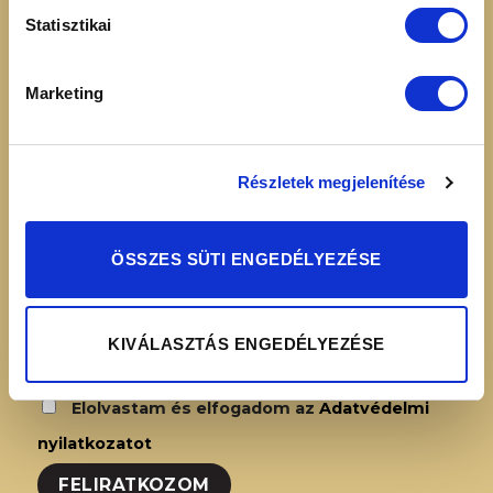
16:00
Adatvédelmi
Statisztikai
nyilatkozat
Simplepay – Online
Marketing
fizetési rendszer -
Fizetési tájékoztató
Részletek megjelenítése
HÍRLEVÉL FELIRATKOZÁS
ÖSSZES SÜTI ENGEDÉLYEZÉSE
KIVÁLASZTÁS ENGEDÉLYEZÉSE
Elolvastam és elfogadom az
Adatvédelmi
nyilatkozatot