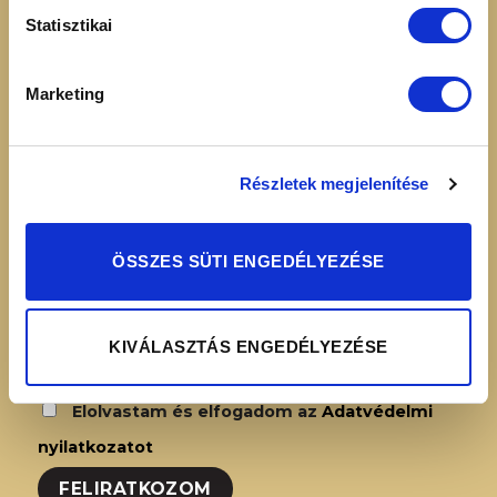
16:00
Adatvédelmi
Statisztikai
nyilatkozat
Simplepay – Online
Marketing
fizetési rendszer -
Fizetési tájékoztató
Részletek megjelenítése
HÍRLEVÉL FELIRATKOZÁS
ÖSSZES SÜTI ENGEDÉLYEZÉSE
KIVÁLASZTÁS ENGEDÉLYEZÉSE
Elolvastam és elfogadom az
Adatvédelmi
nyilatkozatot