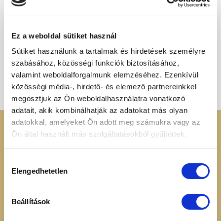
Ez a weboldal sütiket használ
Sütiket használunk a tartalmak és hirdetések személyre
ÉTRENDKIEGÉSZÍTŐK
szabásához, közösségi funkciók biztosításához,
Chlorella por 250g
Original
Current
4 800
Ft
3 590
Ft
valamint weboldalforgalmunk elemzéséhez. Ezenkívül
price
price
was:
is:
közösségi média-, hirdető- és elemező partnereinkkel
4
3
800 Ft.
590 Ft.
megosztjuk az Ön weboldalhasználatra vonatkozó
adatait, akik kombinálhatják az adatokat más olyan
adatokkal, amelyeket Ön adott meg számukra vagy az
KERESSEN MINKET
RENDELÉSI
Ön által használt más szolgáltatásokból gyűjtöttek.
INFORMÁCIÓK
+36 70 88 66 154
Hozzájárulás
Cookie tájékoztató
Elengedhetetlen
kiválasztása
info@heavenuts.hu
Általános szerződési
feltételek
Ügyfélszolgálat:
Szállítási információk
Beállítások
hétköznaponta 8:00 -
Elállási nyilatkozat