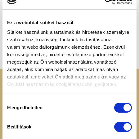
Ez a weboldal sütiket használ
Sütiket használunk a tartalmak és hirdetések személyre
ASZALT ÉS KANDÍROZOTT GYÜMÖLCSÖK
szabásához, közösségi funkciók biztosításához,
Medjool király datolya 250g
Ártartomány:
1 495
Ft
–
24 990
Ft
valamint weboldalforgalmunk elemzéséhez. Ezenkívül
1
495 Ft
közösségi média-, hirdető- és elemező partnereinkkel
-
24
megosztjuk az Ön weboldalhasználatra vonatkozó
990 Ft
adatait, akik kombinálhatják az adatokat más olyan
adatokkal, amelyeket Ön adott meg számukra vagy az
KERESSEN MINKET
RENDELÉSI
Ön által használt más szolgáltatásokból gyűjtöttek.
INFORMÁCIÓK
+36 70 88 66 154
Hozzájárulás
Cookie tájékoztató
Elengedhetetlen
kiválasztása
info@heavenuts.hu
Általános szerződési
feltételek
Ügyfélszolgálat:
Szállítási információk
Beállítások
hétköznaponta 8:00 -
Elállási nyilatkozat