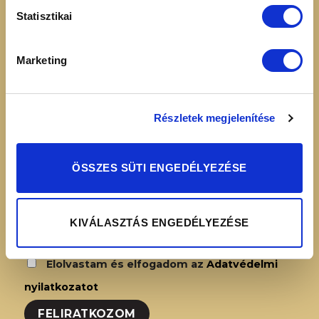
16:00
Adatvédelmi
Statisztikai
nyilatkozat
Simplepay – Online
Marketing
fizetési rendszer -
Fizetési tájékoztató
Részletek megjelenítése
HÍRLEVÉL FELIRATKOZÁS
ÖSSZES SÜTI ENGEDÉLYEZÉSE
KIVÁLASZTÁS ENGEDÉLYEZÉSE
Elolvastam és elfogadom az
Adatvédelmi
nyilatkozatot