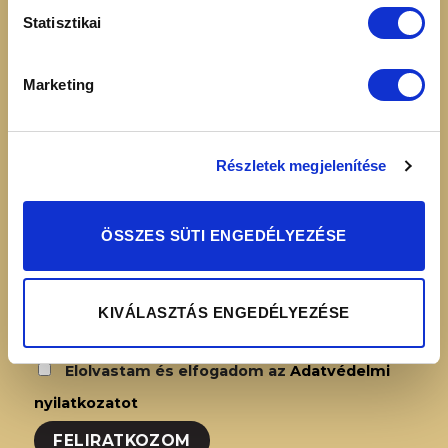
16:00
Adatvédelmi
Statisztikai
nyilatkozat
Simplepay – Online
Marketing
fizetési rendszer -
Fizetési tájékoztató
Részletek megjelenítése
HÍRLEVÉL FELIRATKOZÁS
ÖSSZES SÜTI ENGEDÉLYEZÉSE
KIVÁLASZTÁS ENGEDÉLYEZÉSE
Elolvastam és elfogadom az
Adatvédelmi
nyilatkozatot