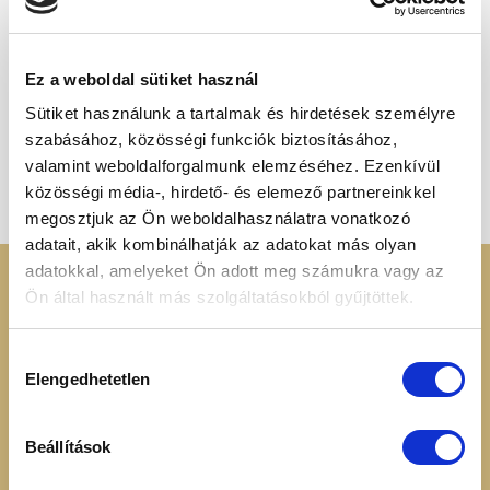
ELFOGYOTT
Ez a weboldal sütiket használ
Sütiket használunk a tartalmak és hirdetések személyre
SZÁLAS TEÁK ÉS KÁVÉK
szabásához, közösségi funkciók biztosításához,
Zöld kávé, őrölt 250g
1 395
Ft
valamint weboldalforgalmunk elemzéséhez. Ezenkívül
közösségi média-, hirdető- és elemező partnereinkkel
megosztjuk az Ön weboldalhasználatra vonatkozó
adatait, akik kombinálhatják az adatokat más olyan
adatokkal, amelyeket Ön adott meg számukra vagy az
KERESSEN MINKET
RENDELÉSI
Ön által használt más szolgáltatásokból gyűjtöttek.
INFORMÁCIÓK
+36 70 88 66 154
Hozzájárulás
Cookie tájékoztató
Elengedhetetlen
kiválasztása
info@heavenuts.hu
Általános szerződési
feltételek
Ügyfélszolgálat:
Szállítási információk
Beállítások
hétköznaponta 8:00 -
Elállási nyilatkozat