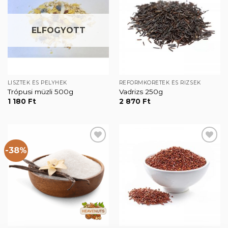
Kedvencekhez
Kedvencekhez
ELFOGYOTT
LISZTEK ÉS PELYHEK
REFORMKÖRETEK ÉS RIZSEK
Trópusi müzli 500g
Vadrizs 250g
1 180
Ft
2 870
Ft
-38%
Kedvencekhez
Kedvencekhez