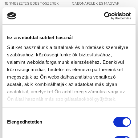
TERMÉSZETES ÉDESÍTŐSZEREK
GABONAFÉLÉK ÉS MAGVAK
Vaniliás cukor 250g
Vörös quinoa 200g
Original
Current
480
Ft
299
Ft
755
Ft
price
price
was:
is:
480 Ft.
299 Ft.
Ez a weboldal sütiket használ
Sütiket használunk a tartalmak és hirdetések személyre
szabásához, közösségi funkciók biztosításához,
Kedvencekhez
Kedvencekhez
valamint weboldalforgalmunk elemzéséhez. Ezenkívül
közösségi média-, hirdető- és elemező partnereinkkel
megosztjuk az Ön weboldalhasználatra vonatkozó
adatait, akik kombinálhatják az adatokat más olyan
adatokkal, amelyeket Ön adott meg számukra vagy az
REFORMKÖRETEK ÉS RIZSEK
LISZTEK ÉS PELYHEK
Ön által használt más szolgáltatásokból gyűjtöttek.
Vörös rizs 1000g
Zabpehely 500g
1 990
Ft
545
Ft
Hozzájárulás
Elengedhetetlen
kiválasztása
-25%