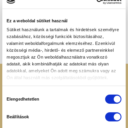
ELFOGYOTT
Ez a weboldal sütiket használ
Sütiket használunk a tartalmak és hirdetések személyre
JEGES TEA CSOMAGOK
SZÁRÍTOTT FŰSZEREK
szabásához, közösségi funkciók biztosításához,
Citromfű csomag
Szárított citromfű 250g
3 150
Ft
1 457
Ft
valamint weboldalforgalmunk elemzéséhez. Ezenkívül
közösségi média-, hirdető- és elemező partnereinkkel
megosztjuk az Ön weboldalhasználatra vonatkozó
adatait, akik kombinálhatják az adatokat más olyan
adatokkal, amelyeket Ön adott meg számukra vagy az
KERESSEN MINKET
RENDELÉSI
Ön által használt más szolgáltatásokból gyűjtöttek.
INFORMÁCIÓK
+36 70 88 66 154
Hozzájárulás
Cookie tájékoztató
Elengedhetetlen
kiválasztása
info@heavenuts.hu
Általános szerződési
feltételek
Ügyfélszolgálat:
Szállítási információk
Beállítások
hétköznaponta 8:00 -
Elállási nyilatkozat