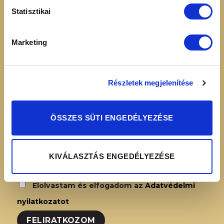
16:00
Adatvédelmi
Statisztikai
nyilatkozat
Simplepay – Online
Marketing
fizetési rendszer -
Fizetési tájékoztató
Részletek megjelenítése
HÍRLEVÉL FELIRATKOZÁS
ÖSSZES SÜTI ENGEDÉLYEZÉSE
KIVÁLASZTÁS ENGEDÉLYEZÉSE
Elolvastam és elfogadom az
Adatvédelmi
nyilatkozatot