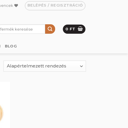
BELÉPÉS / REGISZTRÁCIÓ
vencek
eresés
0
FT
övetkezőre:
M
BLOG
hez