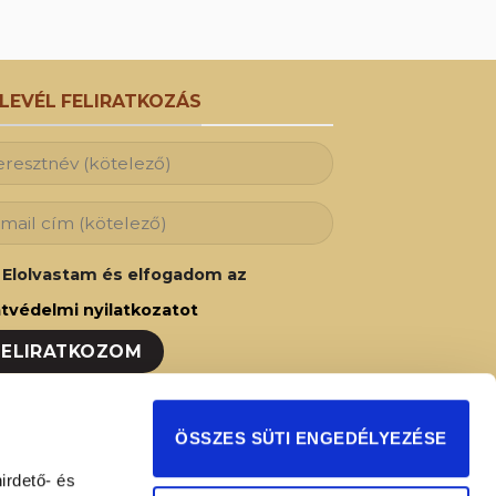
RLEVÉL FELIRATKOZÁS
Elolvastam és elfogadom az
tvédelmi nyilatkozatot
ozzon fel hírlevelünkre és Ön is az elsők
ÖSSZES SÜTI ENGEDÉLYEZÉSE
t fog értesülni legújabb akcióinkról,
irdető- és
ságainkról!