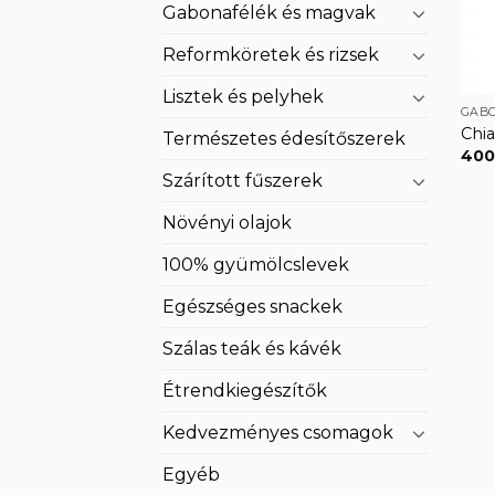
Gabonafélék és magvak
Reformköretek és rizsek
Lisztek és pelyhek
GAB
Chi
Természetes édesítőszerek
40
Szárított fűszerek
Növényi olajok
100% gyümölcslevek
Egészséges snackek
Szálas teák és kávék
Étrendkiegészítők
Kedvezményes csomagok
Egyéb