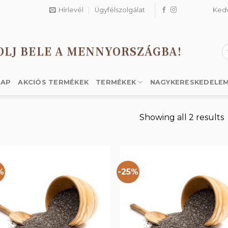
Hírlevél
Ügyfélszolgálat
Ked
OLJ BELE A MENNYORSZÁGBA!
K
a
k
LAP
AKCIÓS TERMÉKEK
TERMÉKEK
NAGYKERESKEDELE
Showing all 2 results
%
-25%
Kedvencekhez
Kedvencek