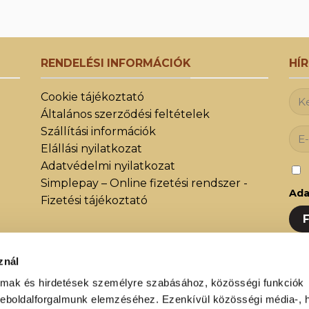
RENDELÉSI INFORMÁCIÓK
HÍ
Cookie tájékoztató
Általános szerződési feltételek
Szállítási információk
Elállási nyilatkozat
Adatvédelmi nyilatkozat
Simplepay – Online fizetési rendszer -
Ada
Fizetési tájékoztató
znál
Iratk
közöt
almak és hirdetések személyre szabásához, közösségi funkciók
weboldalforgalmunk elemzéséhez. Ezenkívül közösségi média-, h
újdon