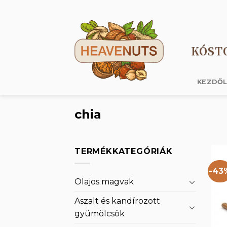
Skip
to
content
KÓST
KEZDŐ
chia
TERMÉKKATEGÓRIÁK
-43
Olajos magvak
Aszalt és kandírozott
gyümölcsök