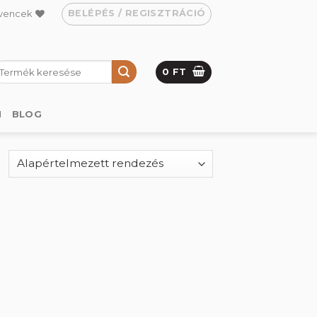
BELÉPÉS / REGISZTRÁCIÓ
vencek
eresés
0
FT
övetkezőre:
M
BLOG