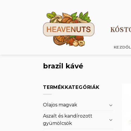
Skip
to
content
KÓST
KEZDŐ
brazil kávé
TERMÉKKATEGÓRIÁK
Olajos magvak
Aszalt és kandírozott
gyümölcsök