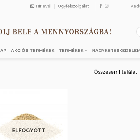
Hírlevél
Ügyfélszolgálat
Ked
OLJ BELE A MENNYORSZÁGBA!
K
a
k
LAP
AKCIÓS TERMÉKEK
TERMÉKEK
NAGYKERESKEDELE
Összesen 1 találat
Kedvencekhez
ELFOGYOTT