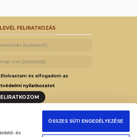
RLEVÉL FELIRATKOZÁS
Elolvastam és elfogadom az
tvédelmi nyilatkozatot
ozzon fel hírlevelünkre és Ön is az elsők
ÖSSZES SÜTI ENGEDÉLYEZÉSE
t fog értesülni legújabb akcióinkról,
irdető- és
ságainkról!