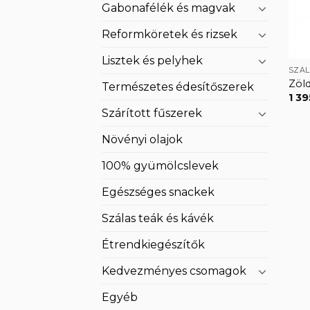
Gabonafélék és magvak
Reformköretek és rizsek
Lisztek és pelyhek
SZÁL
Zöld
Természetes édesítőszerek
1 3
Szárított fűszerek
Növényi olajok
100% gyümölcslevek
Egészséges snackek
Szálas teák és kávék
Étrendkiegészítők
Kedvezményes csomagok
Egyéb