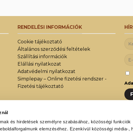
RENDELÉSI INFORMÁCIÓK
HÍ
Cookie tájékoztató
Általános szerződési feltételek
Szállítási információk
Elállási nyilatkozat
Adatvédelmi nyilatkozat
Simplepay – Online fizetési rendszer -
Ada
Fizetési tájékoztató
znál
Iratk
közöt
almak és hirdetések személyre szabásához, közösségi funkciók
weboldalforgalmunk elemzéséhez. Ezenkívül közösségi média-, h
újdon