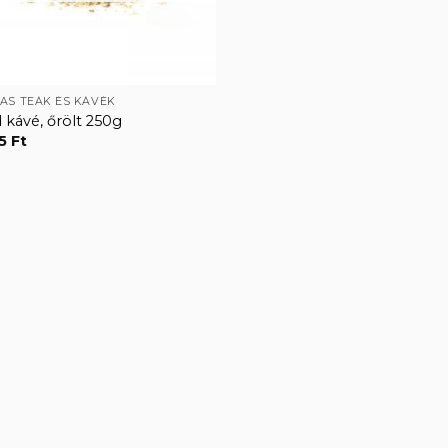
AS TEÁK ÉS KÁVÉK
 kávé, őrölt 250g
95
Ft