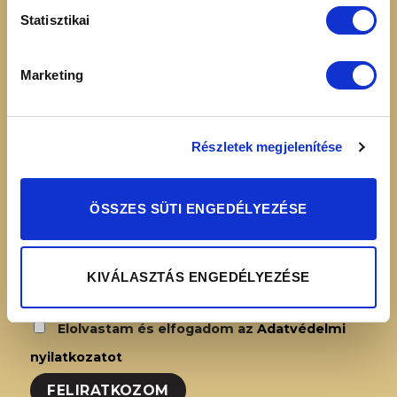
16:00
Adatvédelmi
Statisztikai
nyilatkozat
Simplepay – Online
Marketing
fizetési rendszer -
Fizetési tájékoztató
Részletek megjelenítése
HÍRLEVÉL FELIRATKOZÁS
ÖSSZES SÜTI ENGEDÉLYEZÉSE
KIVÁLASZTÁS ENGEDÉLYEZÉSE
Elolvastam és elfogadom az
Adatvédelmi
nyilatkozatot