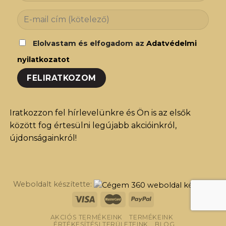
Elolvastam és elfogadom az
Adatvédelmi
nyilatkozatot
Iratkozzon fel hírlevelünkre és Ön is az elsők
között fog értesülni legújabb akcióinkról,
újdonságainkról!
Weboldalt készítette:
AKCIÓS TERMÉKEINK
TERMÉKEINK
ÉRTÉKESÍTÉSI TERÜLETEINK
BLOG