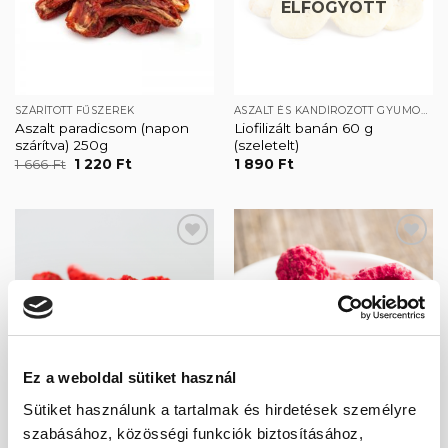
ELFOGYOTT
SZÁRÍTOTT FŰSZEREK
ASZALT ÉS KANDÍROZOTT GYÜMÖLCSÖK
Aszalt paradicsom (napon
Liofilizált banán 60 g
szárítva) 250g
(szeletelt)
Original
Current
1 666
Ft
1 220
Ft
1 890
Ft
price
price
was:
is:
1
1
666 Ft.
220 Ft.
Kedvencekhez
Kedvencekhez
ELFOGYOTT
Ez a weboldal sütiket használ
Sütiket használunk a tartalmak és hirdetések személyre
ASZALT ÉS KANDÍROZOTT GYÜMÖLCSÖK
ASZALT ÉS KANDÍROZOTT GYÜMÖLCSÖK
szabásához, közösségi funkciók biztosításához,
Liofilizált eper 40 g (szeletelt)
Liofilizált málna 40 g (egész)