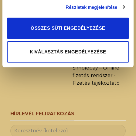
INFORMÁCIÓK
+36 70 88 66 154
Részletek megjelenítése
Cookie tájékoztató
info@heavenuts.hu
Általános szerződési
ÖSSZES SÜTI ENGEDÉLYEZÉSE
feltételek
Ügyfélszolgálat:
Szállítási információk
hétköznaponta 8:00 -
Elállási nyilatkozat
16:00
KIVÁLASZTÁS ENGEDÉLYEZÉSE
Adatvédelmi
nyilatkozat
Simplepay – Online
fizetési rendszer -
Fizetési tájékoztató
HÍRLEVÉL FELIRATKOZÁS