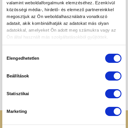
valamint weboldalforgalmunk elemzéséhez. Ezenkívül
2 800
Ft
4 175
Ft
közösségi média-, hirdető- és elemező partnereinkkel
megosztjuk az Ön weboldalhasználatra vonatkozó
adatait, akik kombinálhatják az adatokat más olyan
adatokkal, amelyeket Ön adott meg számukra vagy az
Ön által használt más szolgáltatásokból gyűjtöttek.
Kedvencekhez
Hozzájárulás
Elengedhetetlen
kiválasztása
Beállítások
SZÁRÍTOTT FŰSZEREK
Pektin 100g
2 550
Ft
Statisztikai
Marketing
KERESSEN MINKET
RENDELÉSI