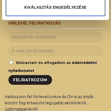
KIVÁLASZTÁS ENGEDÉLYEZÉSE
HÍRLEVÉL FELIRATKOZÁS
Elolvastam és elfogadom az
Adatvédelmi
nyilatkozatot
Iratkozzon fel hírlevelünkre és Ön is az elsők
között fog értesülni legújabb akcióinkról,
újdonságainkról!