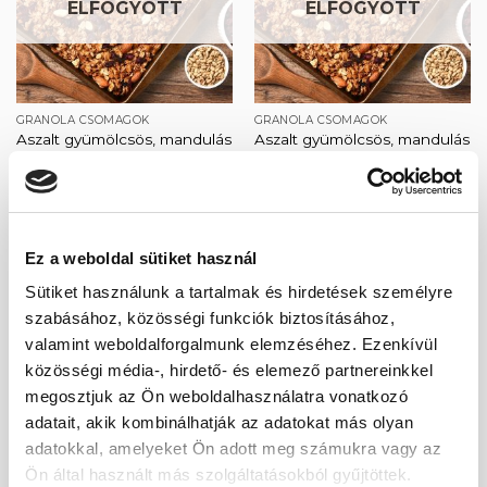
ELFOGYOTT
ELFOGYOTT
GRANOLA CSOMAGOK
GRANOLA CSOMAGOK
Aszalt gyümölcsös, mandulás
Aszalt gyümölcsös, mandulás
csomag
csomag sziruppal
2 920
Ft
3 700
Ft
Ez a weboldal sütiket használ
Sütiket használunk a tartalmak és hirdetések személyre
szabásához, közösségi funkciók biztosításához,
Kedvencekhez
Kedvencekhez
valamint weboldalforgalmunk elemzéséhez. Ezenkívül
ELFOGYOTT
ELFOGYOTT
közösségi média-, hirdető- és elemező partnereinkkel
megosztjuk az Ön weboldalhasználatra vonatkozó
adatait, akik kombinálhatják az adatokat más olyan
adatokkal, amelyeket Ön adott meg számukra vagy az
GRANOLA CSOMAGOK
GRANOLA CSOMAGOK
Ön által használt más szolgáltatásokból gyűjtöttek.
Gyümölcs és zabpehely
Kókuszos – sárgabarackos