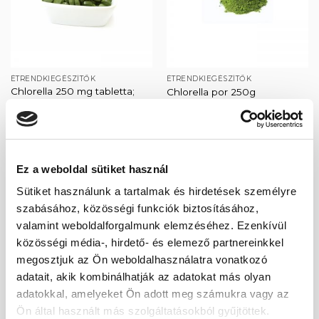
ÉTRENDKIEGÉSZÍTŐK
ÉTRENDKIEGÉSZÍTŐK
Chlorella 250 mg tabletta;
Chlorella por 250g
250g
Original
Current
4 800
Ft
3 590
Ft
price
price
Original
Current
4 620
Ft
4 160
Ft
was:
is:
price
price
4
3
was:
is:
800 Ft.
590 Ft.
4
4
620 Ft.
160 Ft.
Ez a weboldal sütiket használ
-35%
Sütiket használunk a tartalmak és hirdetések személyre
szabásához, közösségi funkciók biztosításához,
Kedvencekhez
Kedvencekhez
valamint weboldalforgalmunk elemzéséhez. Ezenkívül
közösségi média-, hirdető- és elemező partnereinkkel
megosztjuk az Ön weboldalhasználatra vonatkozó
adatait, akik kombinálhatják az adatokat más olyan
adatokkal, amelyeket Ön adott meg számukra vagy az
ÉTRENDKIEGÉSZÍTŐK
ÉTRENDKIEGÉSZÍTŐK
Ön által használt más szolgáltatásokból gyűjtöttek.
Spirulina 250 mg tabletta;
Spirulina por étrend-