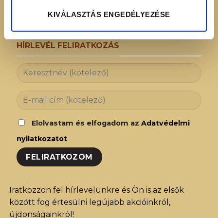
KIVÁLASZTÁS ENGEDÉLYEZÉSE
HÍRLEVÉL FELIRATKOZÁS
Elolvastam és elfogadom az
Adatvédelmi
nyilatkozatot
Iratkozzon fel hírlevelünkre és Ön is az elsők
között fog értesülni legújabb akcióinkról,
újdonságainkról!