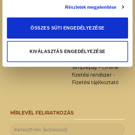
INFORMÁCIÓK
+36 70 88 66 154
Részletek megjelenítése
Cookie tájékoztató
info@heavenuts.hu
Általános szerződési
ÖSSZES SÜTI ENGEDÉLYEZÉSE
feltételek
Ügyfélszolgálat:
Szállítási információk
hétköznaponta 8:00 -
Elállási nyilatkozat
16:00
KIVÁLASZTÁS ENGEDÉLYEZÉSE
Adatvédelmi
nyilatkozat
Simplepay – Online
fizetési rendszer -
Fizetési tájékoztató
HÍRLEVÉL FELIRATKOZÁS