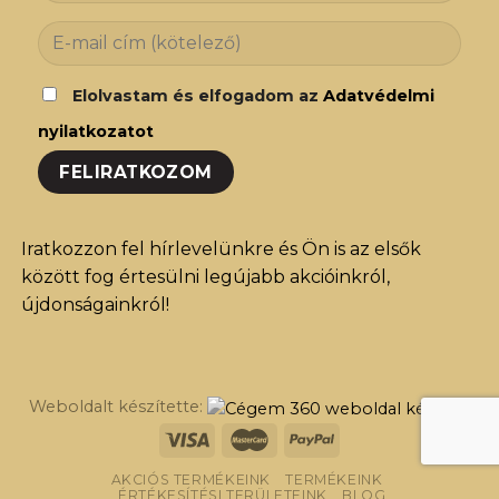
Elolvastam és elfogadom az
Adatvédelmi
nyilatkozatot
Iratkozzon fel hírlevelünkre és Ön is az elsők
között fog értesülni legújabb akcióinkról,
újdonságainkról!
Weboldalt készítette:
AKCIÓS TERMÉKEINK
TERMÉKEINK
ÉRTÉKESÍTÉSI TERÜLETEINK
BLOG