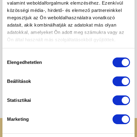
valamint weboldalforgalmunk elemzéséhez. Ezenkívül
Original
Current
650
Ft
520
Ft
price
price
közösségi média-, hirdető- és elemező partnereinkkel
was:
is:
650 Ft.
520 Ft.
megosztjuk az Ön weboldalhasználatra vonatkozó
adatait, akik kombinálhatják az adatokat más olyan
adatokkal, amelyeket Ön adott meg számukra vagy az
Ön által használt más szolgáltatásokból gyűjtöttek.
Kedvencekhez
ELFOGYOTT
Hozzájárulás
Elengedhetetlen
kiválasztása
Beállítások
CSALÁDI CSOMAGOK
Vidám iskolás csomag
4 030
Ft
Statisztikai
Marketing
KERESSEN MINKET
RENDELÉSI