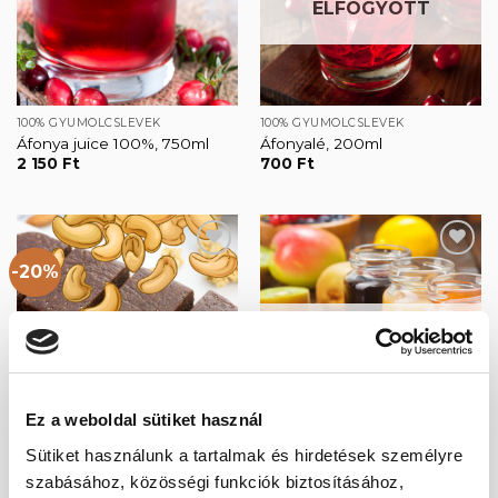
ELFOGYOTT
100% GYÜMÖLCSLEVEK
100% GYÜMÖLCSLEVEK
Áfonya juice 100%, 750ml
Áfonyalé, 200ml
2 150
Ft
700
Ft
-20%
Kedvencekhez
Kedvencekhez
ELFOGYOTT
Ez a weboldal sütiket használ
Sütiket használunk a tartalmak és hirdetések személyre
EGÉSZSÉGES SNACKEK
CSALÁDI CSOMAGOK
Áfonyás, kesudiós
Gyümölcslé csomag
szabásához, közösségi funkciók biztosításához,
datolyaszelet 40g
4 815
Ft