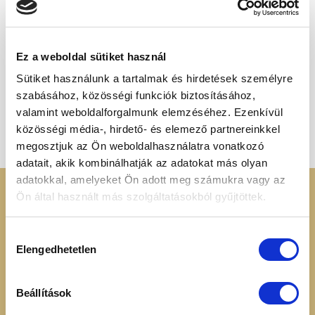
Ez a weboldal sütiket használ
Sütiket használunk a tartalmak és hirdetések személyre
GABONAFÉLÉK ÉS MAGVAK
ASZALT ÉS KANDÍROZOTT GYÜMÖLCSÖK
Chia mag (spanyol
Kandírozott gyömbér kocka
szabásához, közösségi funkciók biztosításához,
zsályamag)
Ártartomány:
480
Ft
–
2 295
Ft
valamint weboldalforgalmunk elemzéséhez. Ezenkívül
480 Ft
Ártartomány:
400
Ft
–
1 395
Ft
-
400 Ft
közösségi média-, hirdető- és elemező partnereinkkel
2
-
295 Ft
1
megosztjuk az Ön weboldalhasználatra vonatkozó
395 Ft
adatait, akik kombinálhatják az adatokat más olyan
adatokkal, amelyeket Ön adott meg számukra vagy az
KERESSEN MINKET
RENDELÉSI
Ön által használt más szolgáltatásokból gyűjtöttek.
INFORMÁCIÓK
+36 70 88 66 154
Hozzájárulás
Cookie tájékoztató
Elengedhetetlen
kiválasztása
info@heavenuts.hu
Általános szerződési
feltételek
Ügyfélszolgálat:
Beállítások
Szállítási információk
hétköznaponta 8:00 -