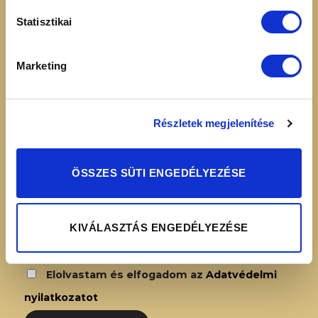
Elállási nyilatkozat
16:00
Adatvédelmi
Statisztikai
nyilatkozat
Simplepay – Online
Marketing
fizetési rendszer -
Fizetési tájékoztató
Részletek megjelenítése
HÍRLEVÉL FELIRATKOZÁS
ÖSSZES SÜTI ENGEDÉLYEZÉSE
KIVÁLASZTÁS ENGEDÉLYEZÉSE
Elolvastam és elfogadom az
Adatvédelmi
nyilatkozatot