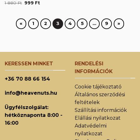
price
price
Original
Current
1 880
Ft
999
Ft
was:
is:
price
price
4
2
was:
is:
620 Ft.
990 Ft.
1
999 Ft.
880 Ft.
«
1
2
3
4
5
…
9
»
KERESSEN MINKET
RENDELÉSI
INFORMÁCIÓK
+36 70 88 66 154
Cookie tájékoztató
info@heavenuts.hu
Általános szerződési
feltételek
Ügyfélszolgálat:
Szállítási információk
hétköznaponta 8:00 -
Elállási nyilatkozat
16:00
Adatvédelmi
nyilatkozat