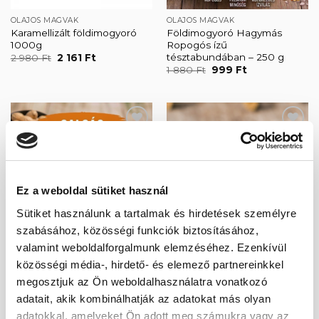
OLAJOS MAGVAK
OLAJOS MAGVAK
Karamellizált földimogyoró
Földimogyoró Hagymás
1000g
Ropogós ízű
tésztabundában – 250 g
Original
Current
2 980
Ft
2 161
Ft
price
price
Original
Current
1 880
Ft
999
Ft
was:
is:
price
price
2
2
was:
is:
980 Ft.
161 Ft.
1
999 Ft.
880 Ft.
-47%
-38%
Kedvencekhez
Kedvencekhez
ELFOGYOTT
Ez a weboldal sütiket használ
Sütiket használunk a tartalmak és hirdetések személyre
szabásához, közösségi funkciók biztosításához,
valamint weboldalforgalmunk elemzéséhez. Ezenkívül
OLAJOS MAGVAK
GABONAFÉLÉK ÉS MAGVAK
közösségi média-, hirdető- és elemező partnereinkkel
Földimogyoró Salsa ízű
Étkezési mák 5000 g/5
tésztabundában – 250 g
kg[IDEI MÁK 2026 TERMÉS]
megosztjuk az Ön weboldalhasználatra vonatkozó
Original
Current
Original
Current
1 880
Ft
999
Ft
12 000
Ft
7 500
Ft
adatait, akik kombinálhatják az adatokat más olyan
price
price
price
price
was:
is:
was:
is:
adatokkal, amelyeket Ön adott meg számukra vagy az