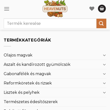
Skip
to
content
Keresés
a
következőre:
TERMÉKKATEGÓRIÁK
Olajos magvak
Aszalt és kandírozott gyümölcsök
Gabonafélék és magvak
Reformköretek és rizsek
Lisztek és pelyhek
Természetes édesítőszerek