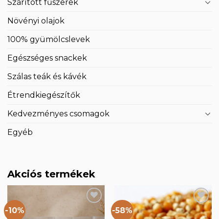
Szárított fűszerek
Növényi olajok
100% gyümölcslevek
Egészséges snackek
Szálas teák és kávék
Étrendkiegészítők
Kedvezményes csomagok
Egyéb
Akciós termékek
-10%
-58%