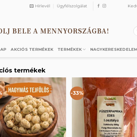
Hírlevél
Ügyfélszolgálat
Ked
OLJ BELE A MENNYORSZÁGBA!
K
a
k
LAP
AKCIÓS TERMÉKEK
TERMÉKEK
NAGYKERESKEDELE
ciós termékek
%
-33%
Kedvencekhez
Kedvencek