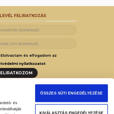
RLEVÉL FELIRATKOZÁS
Elolvastam és elfogadom az
tvédelmi nyilatkozatot
ozzon fel hírlevelünkre és Ön is az elsők
ÖSSZES SÜTI ENGEDÉLYEZÉSE
t fog értesülni legújabb akcióinkról,
irdető- és
ságainkról!
mbinálhatják
KIVÁLASZTÁS ENGEDÉLYEZÉSE