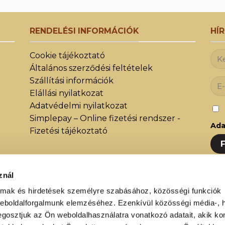
RENDELÉSI INFORMÁCIÓK
HÍ
Cookie tájékoztató
Általános szerződési feltételek
Szállítási információk
Elállási nyilatkozat
Adatvédelmi nyilatkozat
Simplepay – Online fizetési rendszer -
Ada
Fizetési tájékoztató
znál
Iratk
közöt
almak és hirdetések személyre szabásához, közösségi funkciók
weboldalforgalmunk elemzéséhez. Ezenkívül közösségi média-, h
újdon
gosztjuk az Ön weboldalhasználatra vonatkozó adatait, akik ko