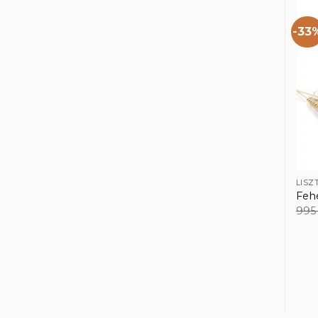
-33
LISZ
Fehé
99