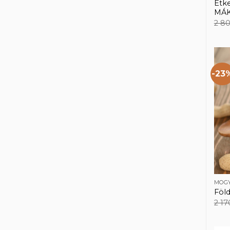
Étke
MÁK
2 8
-23
MOG
Föl
2 1