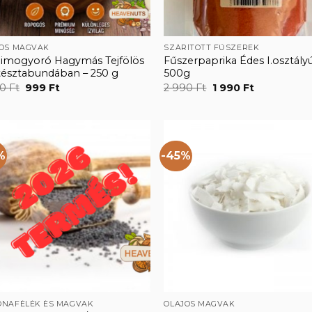
JOS MAGVAK
SZÁRÍTOTT FŰSZEREK
dimogyoró Hagymás Tejfölös
Fűszerpaprika Édes I.osztály
tésztabundában – 250 g
500g
Original
Current
Original
Current
80
Ft
999
Ft
2 990
Ft
1 990
Ft
price
price
price
price
was:
is:
was:
is:
1
999 Ft.
2
1
880 Ft.
990 Ft.
990 Ft.
%
-45%
Kedvencekhez
Kedvencek
ONAFÉLÉK ÉS MAGVAK
OLAJOS MAGVAK