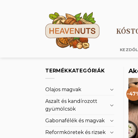
Skip
to
content
KÓST
KEZDŐ
Ak
TERMÉKKATEGÓRIÁK
Olajos magvak
-47
Aszalt és kandírozott
gyümölcsök
Gabonafélék és magvak
Reformköretek és rizsek