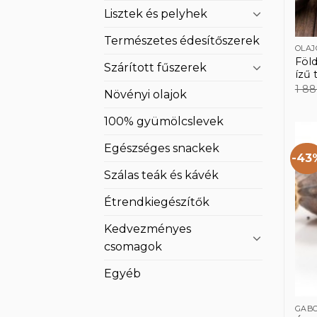
Lisztek és pelyhek
Természetes édesítőszerek
OLA
Föl
Szárított fűszerek
ízű 
1 8
Növényi olajok
100% gyümölcslevek
Egészséges snackek
-43
Szálas teák és kávék
Étrendkiegészítők
Kedvezményes
csomagok
Egyéb
GAB