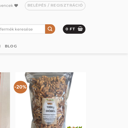
BELÉPÉS / REGISZTRÁCIÓ
vencek
eresés
0
FT
övetkezőre:
M
BLOG
-20%
hez
Kedvencekhez