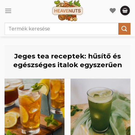
Skip
to
content
Keresés
a
következőre:
Jeges tea receptek: hűsítő és
egészséges italok egyszerűen