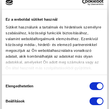
cukormentes,
adalékanyagmentes,
alacsony kalóriatartalmú,
Ez a weboldal sütiket használ
és magában hordozza az elkészítésekor használt
Sütiket használunk a tartalmak és hirdetések személyre
gyógynövények hasznos alkotóelemeit.
szabásához, közösségi funkciók biztosításához,
valamint weboldalforgalmunk elemzéséhez. Ezenkívül
közösségi média-, hirdető- és elemező partnereinkkel
megosztjuk az Ön weboldalhasználatra vonatkozó
Add meg az e-mail címed, és máris küldjük
adatait, akik kombinálhatják az adatokat más olyan
neked a recepteket!
adatokkal, amelyeket Ön adott meg számukra vagy az
Ön által használt más szolgáltatásokból gyűjtöttek.
Hozzájárulás
Elengedhetetlen
kiválasztása
Hozzájárulok, hogy a heavenuts.hu
Beállítások
üzemeltetője marketing jellegű üzeneteket
küldjön számomra.