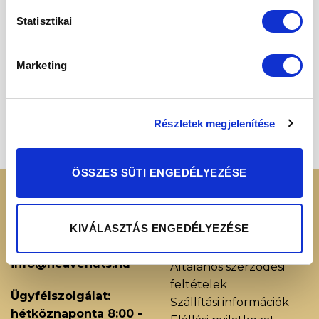
Megismertem és elfogadom az
Adatvédelmi
Statisztikai
nyilatkozatot
Marketing
Részletek megjelenítése
ÖSSZES SÜTI ENGEDÉLYEZÉSE
KERESSEN MINKET
RENDELÉSI
INFORMÁCIÓK
KIVÁLASZTÁS ENGEDÉLYEZÉSE
+36 70 88 66 154
Cookie tájékoztató
info@heavenuts.hu
Általános szerződési
feltételek
Ügyfélszolgálat:
Szállítási információk
hétköznaponta 8:00 -