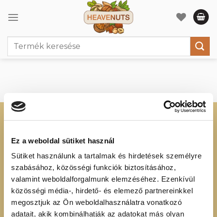
Skip
to
content
Keresés
a
következőre:
KERESSEN MINKET
RENDELÉSI
INFORMÁCIÓK
Ez a weboldal sütiket használ
+36 70 88 66 154
Cookie tájékoztató
Sütiket használunk a tartalmak és hirdetések személyre
info@heavenuts.hu
szabásához, közösségi funkciók biztosításához,
Általános szerződési
valamint weboldalforgalmunk elemzéséhez. Ezenkívül
feltételek
Ügyfélszolgálat:
közösségi média-, hirdető- és elemező partnereinkkel
Szállítási információk
hétköznaponta 8:00 -
megosztjuk az Ön weboldalhasználatra vonatkozó
Elállási nyilatkozat
16:00
adatait, akik kombinálhatják az adatokat más olyan
Adatvédelmi