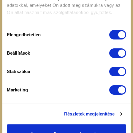
adatokkal, amelyeket Ön adott meg számukra vagy az
nyilatkozat
Ön által használt más szolgáltatásokból gyűjtöttek.
Simplepay – Online
fizetési rendszer -
Hozzájárulás
Fizetési tájékoztató
Elengedhetetlen
kiválasztása
Beállítások
HÍRLEVÉL FELIRATKOZÁS
Statisztikai
Marketing
Elolvastam és elfogadom az
Adatvédelmi
Részletek megjelenítése
nyilatkozatot