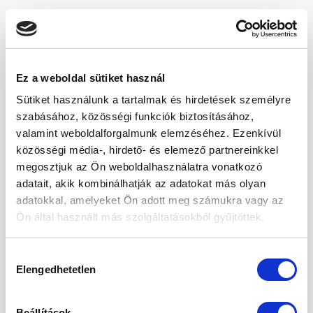
A saját készítésű ételeid nem csak finomak lesznek,
de egészen biztosan:
könnyen elkészíthetőek,
Ez a weboldal sütiket használ
adalékanyag mentesek,
Sütiket használunk a tartalmak és hirdetések személyre
alacsony kalóriatartalmúak,
szabásához, közösségi funkciók biztosításához,
valamint weboldalforgalmunk elemzéséhez. Ezenkívül
és magában hordozzák az ősz minden szépségét!
közösségi média-, hirdető- és elemező partnereinkkel
megosztjuk az Ön weboldalhasználatra vonatkozó
adatait, akik kombinálhatják az adatokat más olyan
Add meg az e-mail címedet, és máris
adatokkal, amelyeket Ön adott meg számukra vagy az
küldjük Neked a recepteket!
Ön által használt más szolgáltatásokból gyűjtöttek.
Hozzájárulás
Elengedhetetlen
kiválasztása
Beállítások