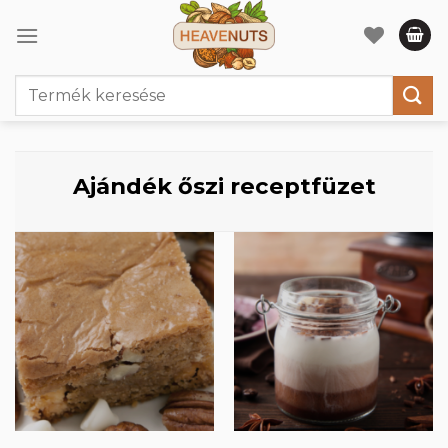
Skip
to
content
Keresés
a
következőre:
Ajándék őszi receptfüzet